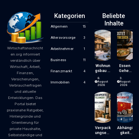
Kategorien
Beliebte
Inhalte
Allgemein
15
Altersvorsorge
3
Wirtschaftsnachricht
Arbeitnehmer
1
en.org informiert
Business
11
verständlich über
Wohnun
Essen
Wirtschaft, Arbeit,
Gsbau In
Gehen
Finanzmarkt
4
Finanzen,
Der
Wird
6.
3.
Versicherungen,
Krise:
Zum
August
August
Immobilien
4
Verbraucherfragen
Worauf
Luxus?
2026
2026
Bauherr
Wie
und aktuelle
En Und
Gastron
Entwicklungen. Das
Käufer
Omiepre
Portal bietet
Bei
Ise
praxisnahe Ratgeber,
Kosten,
Entsteh
Finanzie
En Und
Hintergründe und
Rung
Worauf
Orientierung für
Und
Gäste
Verpack
Abhängi
private Haushalte,
Zeitplan
Achten
Ungsexp
Gkeit
Selbstständige und
Achten
Können
Erte Mit
Von