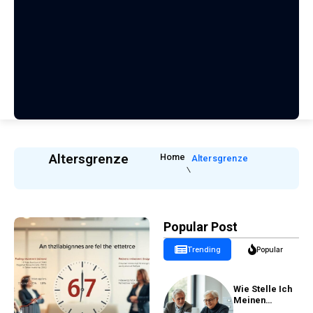
Altersgrenze
Home
Altersgrenze
Popular Post
Trending
Popular
Wie Stelle Ich
Meinen
Rentenantrag?