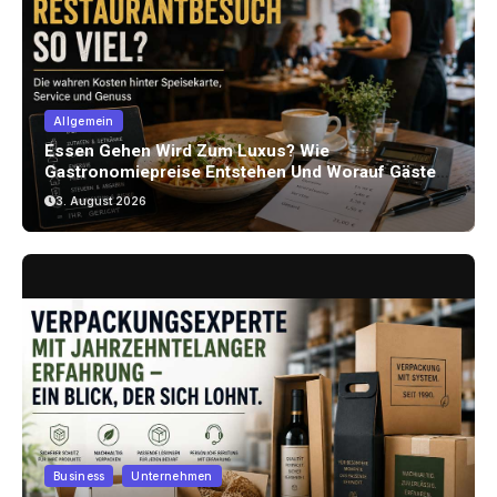
Allgemein
Essen Gehen Wird Zum Luxus? Wie
Gastronomiepreise Entstehen Und Worauf Gäste
Achten Können
3. August 2026
Business
Unternehmen