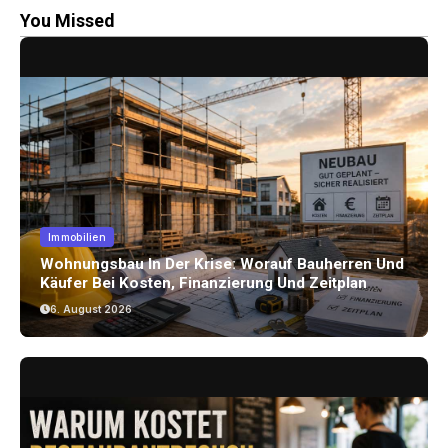
You Missed
Immobilien
Wohnungsbau In Der Krise: Worauf Bauherren Und
Käufer Bei Kosten, Finanzierung Und Zeitplan
Achten Sollten
6. August 2026