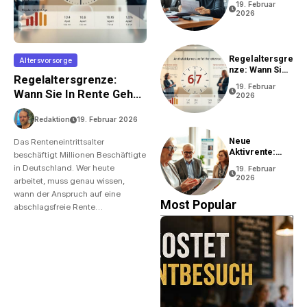
19. Februar
2026
Regelaltersgre
Altersvorsorge
Nze: Wann Sie
Regelaltersgrenze:
In Rente Gehen
19. Februar
Können
Wann Sie In Rente Gehen
2026
Können
Redaktion
19. Februar 2026
Neue
Das Renteneintrittsalter
Aktivrente:
beschäftigt Millionen Beschäftigte
Vorteile Und
in Deutschland. Wer heute
19. Februar
Bedingungen
2026
arbeitet, muss genau wissen,
wann der Anspruch auf eine
Most Popular
abschlagsfreie Rente…