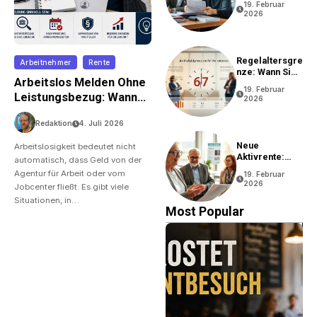
19. Februar
2026
Regelaltersgre
Arbeitnehmer
Rente
Nze: Wann Sie
Arbeitslos Melden Ohne
In Rente Gehen
19. Februar
Können
Leistungsbezug: Wann
2026
Ist Das Sinnvoll?
Redaktion
4. Juli 2026
Neue
Arbeitslosigkeit bedeutet nicht
Aktivrente:
automatisch, dass Geld von der
Vorteile Und
Agentur für Arbeit oder vom
19. Februar
Bedingungen
2026
Jobcenter fließt. Es gibt viele
Situationen, in…
Most Popular