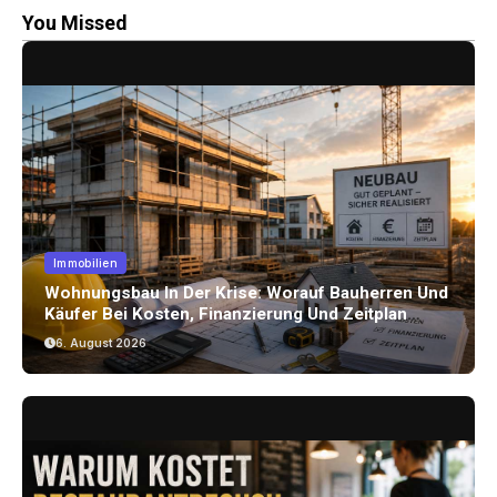
You Missed
Immobilien
Wohnungsbau In Der Krise: Worauf Bauherren Und
Käufer Bei Kosten, Finanzierung Und Zeitplan
Achten Sollten
6. August 2026