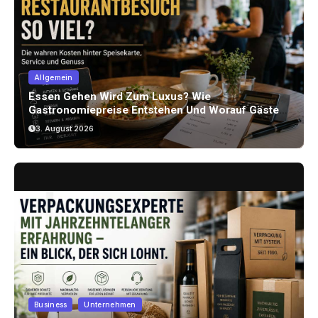
Allgemein
Essen Gehen Wird Zum Luxus? Wie
Gastronomiepreise Entstehen Und Worauf Gäste
Achten Können
3. August 2026
Business
Unternehmen