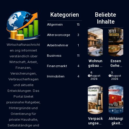
Kategorien
Beliebte
Inhalte
Allgemein
15
Altersvorsorge
3
Wirtschaftsnachricht
Arbeitnehmer
1
en.org informiert
Business
11
verständlich über
Wohnun
Essen
Wirtschaft, Arbeit,
Gsbau In
Gehen
Finanzmarkt
4
Finanzen,
Der
Wird
6.
3.
Versicherungen,
Krise:
Zum
August
August
Immobilien
4
Verbraucherfragen
Worauf
Luxus?
2026
2026
Bauherr
Wie
und aktuelle
En Und
Gastron
Entwicklungen. Das
Käufer
Omiepre
Portal bietet
Bei
Ise
praxisnahe Ratgeber,
Kosten,
Entsteh
Finanzie
En Und
Hintergründe und
Rung
Worauf
Orientierung für
Und
Gäste
Verpack
Abhängi
private Haushalte,
Zeitplan
Achten
Ungsexp
Gkeit
Selbstständige und
Achten
Können
Erte Mit
Von