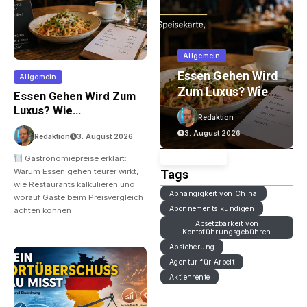
Immobilien
Allgemein
on
Wohnungsbau In
Essen Gehen Wird
Allgemein
Der Krise: Worauf
Zum Luxus? Wie
Essen Gehen Wird Zum
Bauherren Und
Gastronomiepreis
Luxus? Wie
Redaktion
Redaktion
r
Käufer Bei
E Entstehen Und
Gastronomiepreise
6. August 2026
3. August 2026
nd
Kosten,
Worauf Gäste
Redaktion
3. August 2026
Entstehen Und Worauf
Finanzierung Und
Achten Können
Gäste Achten Können
Gastronomiepreise erklärt:
Zeitplan Achten
Warum Essen gehen teurer wirkt,
Tags
Sollten
wie Restaurants kalkulieren und
Abhängigkeit von China
worauf Gäste beim Preisvergleich
Abonnements kündigen
achten können
Absetzbarkeit von
Kontoführungsgebühren
Absicherung
Agentur für Arbeit
Aktienrente