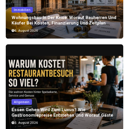
Immobilien
Wohnungsbau In Der Krise: Worauf Bauherren Und
Käufer Bei Kosten, Finanzierung Und Zeitplan
Achten Sollten
6. August 2026
Allgemein
Essen Gehen Wird Zum Luxus? Wie
Gastronomiepreise Entstehen Und Worauf Gäste
Achten Können
3. August 2026