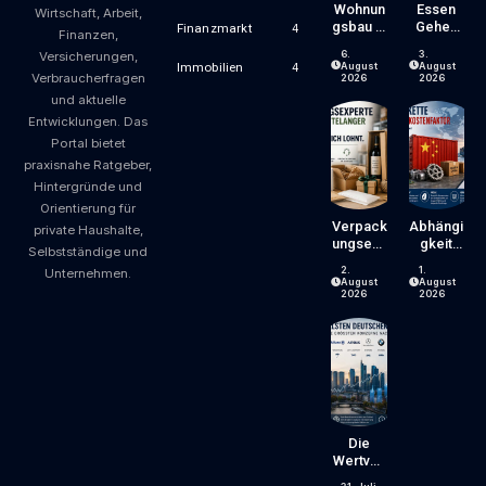
Wohnun
Essen
Wirtschaft, Arbeit,
Gsbau In
Gehen
Finanzmarkt
4
Finanzen,
Der
Wird
6.
3.
Versicherungen,
Krise:
Zum
August
August
Immobilien
4
Verbraucherfragen
Worauf
Luxus?
2026
2026
Bauherr
Wie
und aktuelle
En Und
Gastron
Entwicklungen. Das
Käufer
Omiepre
Portal bietet
Bei
Ise
praxisnahe Ratgeber,
Kosten,
Entsteh
Finanzie
En Und
Hintergründe und
Rung
Worauf
Orientierung für
Und
Gäste
Verpack
Abhängi
private Haushalte,
Zeitplan
Achten
Ungsexp
Gkeit
Selbstständige und
Achten
Können
Erte Mit
Von
Sollten
2.
1.
Unternehmen.
Jahrzeh
China:
August
August
Ntelang
Welche
2026
2026
Er
Risiken
Erfahrun
Lieferke
G – Ein
Tten Für
Blick,
Unterne
Der Sich
Hmen
Lohnt
Und
Verbrau
Cher
Die
Bergen
Wertvoll
Sten