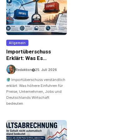
Allgemein
Importüberschuss
Erklärt: Was Es
Bedeutet, Wenn
Redaktion
25. Juli 2026
Deutschland Mehr Kauft
Als Verkauft
Importüberschuss verständlich
erklärt: Was höhere Einfuhren für
Preise, Unternehmen, Jobs und
Deutschlands Wirtschaft
bedeuten