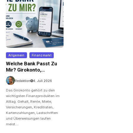
Allgemein
Finanzmarkt
Welche Bank Passt Zu
Mir? Girokonto,
Gebühren Und Online-
Redaktion
4. Juli 2026
Banking Im Vergleich
Das Girokonto gehört zu den
wichtigsten Finanzprodukten im
Alltag. Gehalt, Rente, Miete,
Versicherungen, Kreditraten,
Kartenzahlungen, Lastschriften
und Überweisungen laufen
meist…