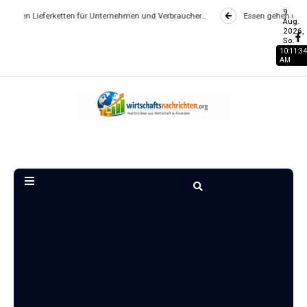
9
 für Unternehmen und Verbraucher…
Essen gehen wird zum Luxus? Wie Gas
Aug.
2026,
So.
10:11:35
AM