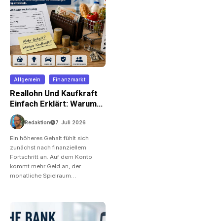
Allgemein
Finanzmarkt
Reallohn Und Kaufkraft
Einfach Erklärt: Warum
Mehr Gehalt Nicht
Redaktion
7. Juli 2026
Automatisch Mehr
Wohlstand Bedeutet
Ein höheres Gehalt fühlt sich
zunächst nach finanziellem
Fortschritt an. Auf dem Konto
kommt mehr Geld an, der
monatliche Spielraum…