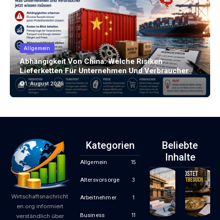
Allgemein
Abhängigkeit Von China: Welche Risiken
Lieferketten Für Unternehmen Und Verbraucher
Bergen
1. August 2026
Kategorien
Beliebte
Inhalte
Allgemein
15
Altersvorsorge
3
Wirtschaftsnachricht
Arbeitnehmer
1
en.org informiert
Business
11
verständlich über