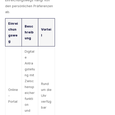
Einreichungswegs hängt von
den persönlichen Präferenzen
ab.
Einrei
Besc
chun
Vortei
hreib
gswe
l
ung
g
Digital
e
Antra
gstellu
ng mit
Zwisc
Rund
hensp
Online
um die
eicher
-
Uhr
funkti
Portal
verfüg
on
bar
und