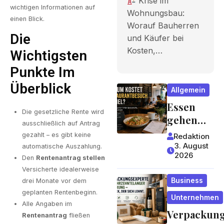
Krise im
Bauherren
wichtigen Informationen auf
Wohnungsbau:
einen Blick.
Worauf Bauherren
und Käufer
Die
und Käufer bei
bei Kosten,
Kosten,…
Wichtigsten
Finanzieru
Punkte Im
ng und
Überblick
Allgemein
Zeitplan
Essen
Die gesetzliche Rente wird
achten
gehen
ausschließlich auf Antrag
wird zum
sollten
gezahlt – es gibt keine
Redaktion
Luxus?
3. August
automatische Auszahlung.
2026
Wie
Den
Rentenantrag stellen
Gastrono
Versicherte idealerweise
Business
drei Monate vor dem
miepreis
geplanten Rentenbeginn.
e
Unternehmen
Alle Angaben im
entstehe
Verpackun
Rentenantrag
fließen
n und