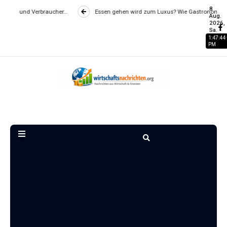
8
Essen gehen wird zum Luxus? Wie Gastronomiepreise entstehen und worau
Aug.
2026,
Sa.
1:47:46
PM