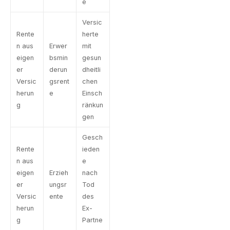
e
Versic
Rente
herte
n aus
Erwer
mit
eigen
bsmin
gesun
er
derun
dheitli
Versic
gsrent
chen
herun
e
Einsch
g
ränkun
gen
Gesch
Rente
ieden
n aus
e
eigen
Erzieh
nach
er
ungsr
Tod
Versic
ente
des
herun
Ex-
g
Partne