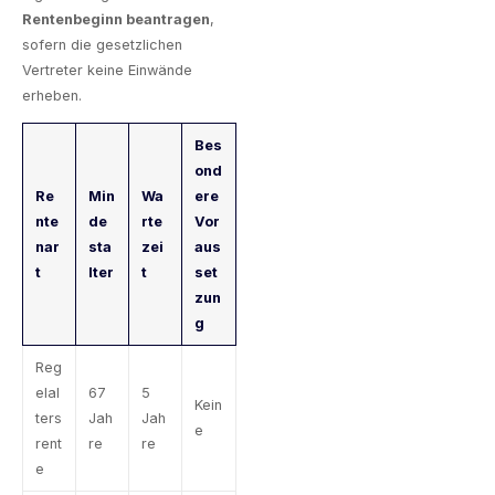
Rentenbeginn beantragen
,
sofern die gesetzlichen
Vertreter keine Einwände
erheben.
Bes
ond
Re
Min
Wa
ere
nte
de
rte
Vor
nar
sta
zei
aus
t
lter
t
set
zun
g
Reg
elal
67
5
Kein
ters
Jah
Jah
e
rent
re
re
e