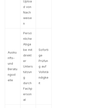
Uploa
d von
Nach
weise
n
Persö
nliche
Abga
be mit
Soforti
Ausku
direkt
ge
nfts-
er
Prüfun
und
Unters
g auf
Beratu
tützun
Vollstä
ngsst
g
ndigke
elle
durch
it
Fachp
erson
al