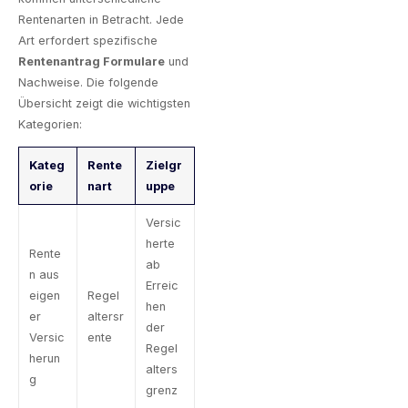
Rentenarten in Betracht. Jede
Art erfordert spezifische
Rentenantrag Formulare
und
Nachweise. Die folgende
Übersicht zeigt die wichtigsten
Kategorien:
Kateg
Rente
Zielgr
orie
nart
uppe
Versic
herte
Rente
ab
n aus
Erreic
eigen
Regel
hen
er
altersr
der
Versic
ente
Regel
herun
alters
g
grenz