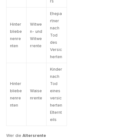
rs
Ehepa
rtner
Hinter
Witwe
nach
bliebe
n- und
Tod
nenre
Witwe
des
nten
rrente
Versic
herten
Kinder
nach
Hinter
Tod
bliebe
Waise
eines
nenre
nrente
versic
nten
herten
Elternt
eils
Wer die
Altersrente