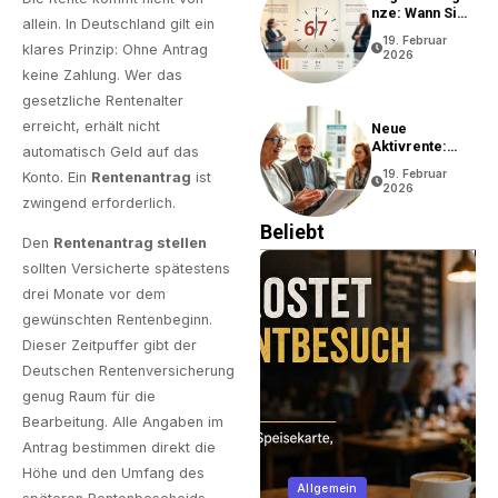
Nze: Wann Sie
allein. In Deutschland gilt ein
In Rente Gehen
19. Februar
Können
klares Prinzip: Ohne Antrag
2026
keine Zahlung. Wer das
gesetzliche Rentenalter
erreicht, erhält nicht
Neue
Aktivrente:
automatisch Geld auf das
Vorteile Und
19. Februar
Konto. Ein
Rentenantrag
ist
Bedingungen
2026
zwingend erforderlich.
Beliebt
Den
Rentenantrag stellen
sollten Versicherte spätestens
drei Monate vor dem
gewünschten Rentenbeginn.
Dieser Zeitpuffer gibt der
Deutschen Rentenversicherung
genug Raum für die
Bearbeitung. Alle Angaben im
Antrag bestimmen direkt die
Business
Höhe und den Umfang des
Immobilien
Allgemein
Unterneh