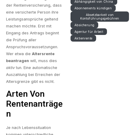
Abhängigkeit von China
der Rentenversicherung, dass
Abonnements kündigen
eine versicherte Person ihre
Absetzbarkeit von
Kontoführungsgebühren
Leistungsansprüche geltend
Absicherung
machen möchte. Erst mit
Agentur für Arbeit
Eingang des Antrags beginnt
Aktienrente
die Prüfung aller
Anspruchsvoraussetzungen.
Wer etwa die
Altersrente
beantragen
will, muss dies
aktiv
tun. Eine automatische
Auszahlung bei Erreichen der
Altersgrenze gibt es nicht.
Arten Von
Rentenanträge
N
Je nach Lebenssituation
kommen unterschiedliche