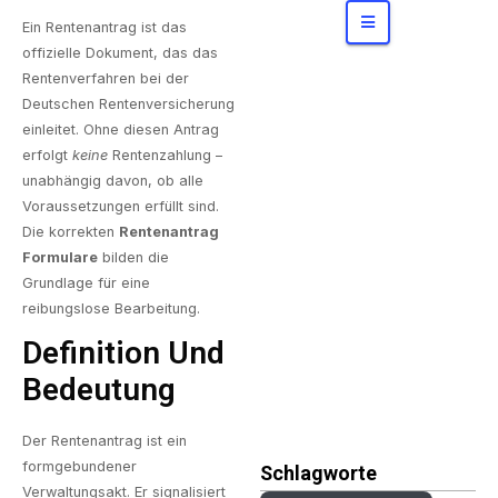
Konzerne
bergen
Ein Rentenantrag ist das
offizielle Dokument, das das
Rentenverfahren bei der
Deutschen Rentenversicherung
einleitet. Ohne diesen Antrag
erfolgt
keine
Rentenzahlung –
unabhängig davon, ob alle
Voraussetzungen erfüllt sind.
Die korrekten
Rentenantrag
Formulare
bilden die
Grundlage für eine
reibungslose Bearbeitung.
Definition Und
Bedeutung
Der Rentenantrag ist ein
formgebundener
Schlagworte
Verwaltungsakt. Er signalisiert