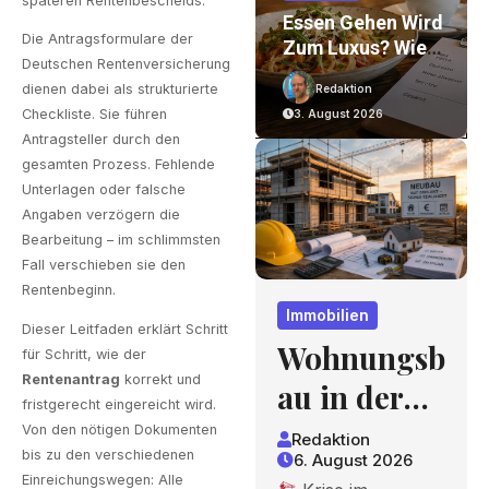
späteren Rentenbescheids.
ohnungsbau In
Essen Gehen Wird
Verpac
Die Antragsformulare der
er Krise: Worauf
Zum Luxus? Wie
Rte Mit
Deutschen Rentenversicherung
auherren Und
Gastronomiepreis
Jahrzeh
dienen dabei als strukturierte
Redaktion
Redaktion
Redakt
äufer Bei
E Entstehen Und
Erfahru
Checkliste. Sie führen
6. August 2026
3. August 2026
2. August
osten,
Worauf Gäste
Blick, D
Antragsteller durch den
inanzierung Und
Achten Können
Lohnt
gesamten Prozess. Fehlende
eitplan Achten
Unterlagen oder falsche
ollten
Angaben verzögern die
Bearbeitung – im schlimmsten
Fall verschieben sie den
Rentenbeginn.
Immobilien
Dieser Leitfaden erklärt Schritt
Wohnungsb
für Schritt, wie der
Rentenantrag
korrekt und
au in der
fristgerecht eingereicht wird.
Krise:
Von den nötigen Dokumenten
Redaktion
bis zu den verschiedenen
6. August 2026
Worauf
Einreichungswegen: Alle