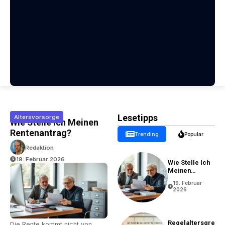
Lesetipps
Altersvorsorge
Wie Stelle Ich Meinen
Rentenantrag?
Trending
Popular
Redaktion
19. Februar 2026
Wie Stelle Ich
Meinen
Rentenantrag?
19. Februar
2026
Regelaltersgre
Die Rente kommt nicht von