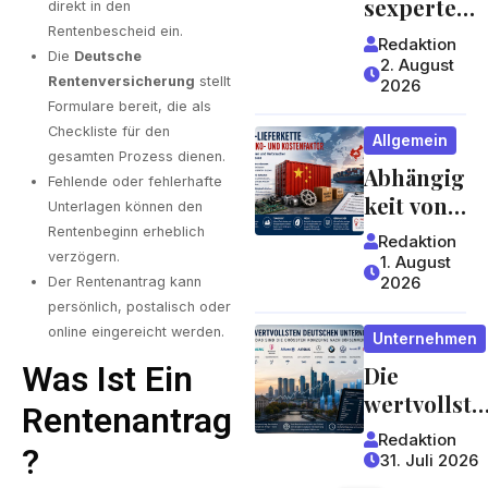
sexperte
direkt in den
worauf
mit
Rentenbescheid ein.
Redaktion
Gäste
Die
Deutsche
jahrzehntel
2. August
achten
Rentenversicherung
stellt
2026
anger
Formulare bereit, die als
können
Erfahrung 
Checkliste für den
Allgemein
ein Blick,
gesamten Prozess dienen.
Abhängig
der sich
Fehlende oder fehlerhafte
keit von
lohnt
Unterlagen können den
China:
Rentenbeginn erheblich
Redaktion
Welche
verzögern.
1. August
2026
Der Rentenantrag kann
Risiken
persönlich, postalisch oder
Lieferket
online eingereicht werden.
Unternehmen
ten für
Was Ist Ein
Die
Unterneh
wertvollste
men und
Rentenantrag
n
Verbrauc
Redaktion
?
deutschen
her
31. Juli 2026