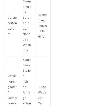
Ehren
amtlic
he
Kosten
Versic
Berat
lose,
herten
er in
individ
berat
der
uelle
er
Nähe
Hilfe
des
Wohn
orts
Komm
unale
Stelle
Versic
n
herun
nehm
gsamt
en
Kurze
/
Anträ
Wege
Gemei
ge
vor
ndeve
entge
Ort