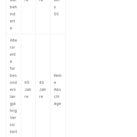
beh
s
ind
50
ert
e
Alte
rsr
ent
e
für
bes
Kein
ond
65
45
e
ers
Jah
Jah
Abs
lan
re
re
chl
gjä
äge
hrig
Ver
sic
hert