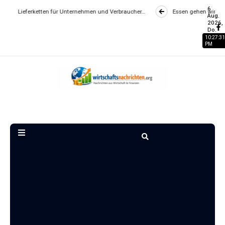
6
tten für Unternehmen und Verbraucher…
Essen gehen wird zum Luxus? Wie 
Aug.
2026,
Do.
10:27:31
PM