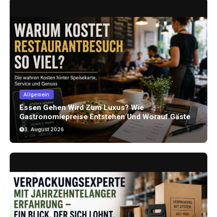
Allgemein
Essen Gehen Wird Zum Luxus? Wie
Gastronomiepreise Entstehen Und Worauf Gäste
Achten Können
3. August 2026