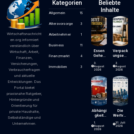
Kategorien
Beliebte
Inhalte
Allgemein
15
Altersvorsorge
3
Wirtschaftsnachricht
Arbeitnehmer
1
en.org informiert
Business
11
verständlich über
Essen
Verpack
Wirtschaft, Arbeit,
Gehen
Ungsexp
Finanzmarkt
4
Finanzen,
Wird
Erte Mit
3.
2.
Versicherungen,
Zum
Jahrzeh
August
August
Immobilien
3
Verbraucherfragen
Luxus?
Ntelang
2026
2026
Wie
Er
und aktuelle
Gastron
Erfahrun
Entwicklungen. Das
Omiepre
G – Ein
Portal bietet
Ise
Blick,
praxisnahe Ratgeber,
Entsteh
Der Sich
En Und
Lohnt
Hintergründe und
Worauf
Orientierung für
Gäste
Abhängi
Die
private Haushalte,
Achten
Gkeit
Wertvoll
Selbstständige und
Können
Von
Sten
1.
31. Juli
Unternehmen.
China:
Deutsch
August
2026
Welche
En
2026