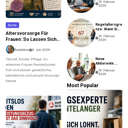
19. Februar
2026
Regelaltersgre
Rente
Nze: Wann Sie
Altersvorsorge Für
In Rente Gehen
19. Februar
Können
Frauen: So Lassen Sich
2026
Rentenlücken Durch
Redaktion
5. Juli 2026
Teilzeit, Kinder Und
Pflege Vermeiden
Neue
Teilzeit, Kinder, Pflege: So
Aktivrente:
erkennen Frauen Rentenlücken
Vorteile Und
früh und planen gesetzliche,
19. Februar
Bedingungen
2026
betriebliche und private Vorsorge
besser.
Most Popular