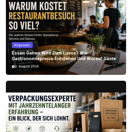
Allgemein
Essen Gehen Wird Zum Luxus? Wie
Gastronomiepreise Entstehen Und Worauf Gäste
Achten Können
3. August 2026