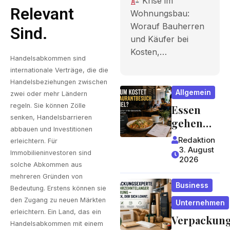
Krise im
Bauherren
Relevant
Wohnungsbau:
Worauf Bauherren
und Käufer
Sind.
und Käufer bei
bei Kosten,
Kosten,…
Handelsabkommen sind
Finanzieru
internationale Verträge, die die
ng und
Handelsbeziehungen zwischen
Allgemein
zwei oder mehr Ländern
Zeitplan
regeln. Sie können Zölle
Essen
senken, Handelsbarrieren
achten
gehen
abbauen und Investitionen
wird zum
sollten
Redaktion
erleichtern. Für
Luxus?
3. August
Immobilieninvestoren sind
2026
Wie
solche Abkommen aus
Gastrono
mehreren Gründen von
Business
miepreis
Bedeutung. Erstens können sie
den Zugang zu neuen Märkten
e
Unternehmen
erleichtern. Ein Land, das ein
entstehe
Verpackun
Handelsabkommen mit einem
n und