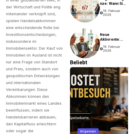
In einer globalisierten Welt, in
Nze: Wann Sie
der Wirtschaft und Politik eng
In Rente Gehen
19. Februar
Können
miteinander verknüpft sind,
2026
spielen Handelsabkommen
eine entscheidende Rolle bei
Neue
Investitionsentscheidungen,
Aktivrente:
insbesondere im
Vorteile Und
19. Februar
Immobiliensektor. Der Kauf von
Bedingungen
2026
Immobilien im Ausland ist nicht
Beliebt
nur eine Frage von Standort
und Preis, sondern auch von
geopolitischen Entwicklungen
und internationalen
Vereinbarungen. Diese
Abkommen können den
Immobilienmarkt eines Landes
beeinflussen, indem sie
Handelsbarrieren abbauen,
den Kapitalfluss erleichtern
oder sogar die
Immobilien
Allgemein