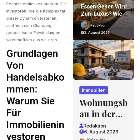
Rechtsstaatlichkeit stärken. Für
on
Wohnungsbau In
Essen Gehen Wird
Investoren, die die Komplexität
Der Krise: Worauf
Zum Luxus? Wie
dieser Dynamik verstehen,
Bauherren Und
Gastronomiepreis
eröffnen sich Chancen,
Redaktion
Redaktion
r
Käufer Bei
E Entstehen Und
geopolitische Entwicklungen
6. August 2026
3. August 2026
nd
Kosten,
Worauf Gäste
wirtschaftlich auszunutzen.
Finanzierung Und
Achten Können
Zeitplan Achten
Grundlagen
Sollten
Von
Handelsabko
Mmen:
Immobilien
Warum Sie
Wohnungsb
Für
au in der
Immobilienin
Krise:
Redaktion
6. August 2026
Worauf
Vestoren