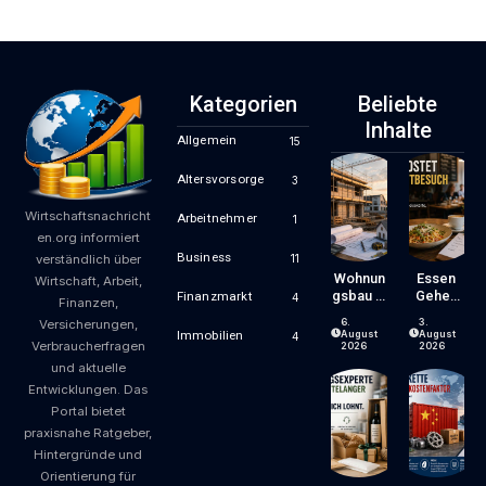
Kategorien
Beliebte
Inhalte
Allgemein
15
Altersvorsorge
3
Wirtschaftsnachricht
Arbeitnehmer
1
en.org informiert
Business
11
verständlich über
Wohnun
Essen
Wirtschaft, Arbeit,
Gsbau In
Gehen
Finanzmarkt
4
Finanzen,
Der
Wird
6.
3.
Versicherungen,
Krise:
Zum
August
August
Immobilien
4
Verbraucherfragen
Worauf
Luxus?
2026
2026
Bauherr
Wie
und aktuelle
En Und
Gastron
Entwicklungen. Das
Käufer
Omiepre
Portal bietet
Bei
Ise
praxisnahe Ratgeber,
Kosten,
Entsteh
Finanzie
En Und
Hintergründe und
Rung
Worauf
Orientierung für