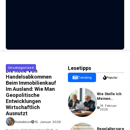
Lesetipps
Uncategorized
Die Rolle Von
Handelsabkommen
Trending
Popular
Beim Immobilienkauf
Im Ausland: Wie Man
Wie Stelle Ich
Geopolitische
Meinen
Entwicklungen
Rentenantrag?
19. Februar
Wirtschaftlich
2026
Ausnutzt
Redaktion
15. Januar 2026
Regelaltersgre