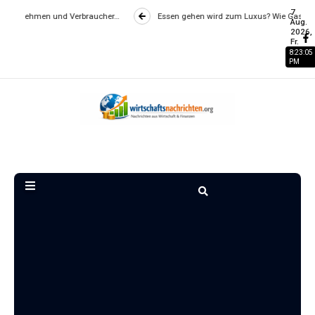
7
Verbraucher…
Essen gehen wird zum Luxus? Wie Gastronomiepreise entste
Aug.
2026,
Fr.
8:23:05
PM