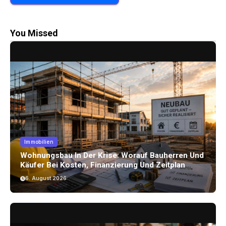
You Missed
Immobilien
Wohnungsbau In Der Krise: Worauf Bauherren Und
Käufer Bei Kosten, Finanzierung Und Zeitplan
Achten Sollten
6. August 2026