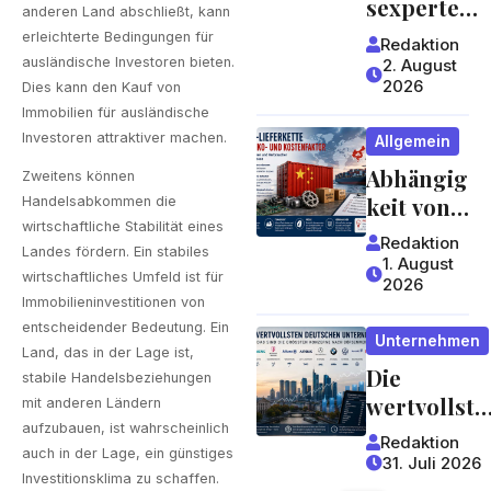
sexperte
anderen Land abschließt, kann
worauf
mit
erleichterte Bedingungen für
Redaktion
Gäste
jahrzehntel
ausländische Investoren bieten.
2. August
achten
2026
anger
Dies kann den Kauf von
können
Immobilien für ausländische
Erfahrung 
Investoren
attraktiver machen.
Allgemein
ein Blick,
Abhängig
der sich
Zweitens können
keit von
lohnt
Handelsabkommen die
wirtschaftliche Stabilität eines
China:
Redaktion
Landes fördern. Ein stabiles
Welche
1. August
wirtschaftliches Umfeld ist für
2026
Risiken
Immobilieninvestitionen von
Lieferket
entscheidender Bedeutung. Ein
Unternehmen
ten für
Land, das in der Lage ist,
Die
Unterneh
stabile Handelsbeziehungen
wertvollste
men und
mit anderen Ländern
n
Verbrauc
aufzubauen, ist wahrscheinlich
Redaktion
auch in der Lage, ein günstiges
deutschen
her
31. Juli 2026
Investitionsklima zu schaffen.