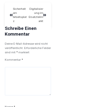
Sicherheit
Digitalisier
am
ung im
Arbeitsplat
Ersatzteilm
z
arkt
Schreibe Einen
Kommentar
Deine E-Mail-Adresse wird nicht
veröffentlicht.
Erforderliche Felder
sind mit
*
markiert
Kommentar
*
Name
*