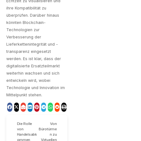
Echtzeit zu visualisieren und
ihre Kompatibilität zu
überprüfen. Darüber hinaus
könnten Blockchain-
Technologien zur
Verbesserung der
Lieferkettenintegrität und -
transparenz eingesetzt
werden. Es ist klar, dass der
digitalisierte Ersatzteilmarkt
weiterhin wachsen und sich
entwickeln wird, wobei
Technologie und Innovation im
Mittelpunkt stehen.
Die Rolle
Von
von
Bürotürme
Handelsabk
n zu
ommen
Virtuellen