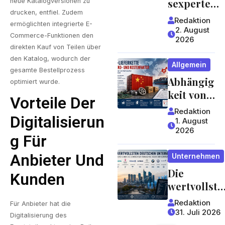
sexperte
neue Katalogversionen zu
worauf
drucken, entfiel. Zudem
mit
Redaktion
Gäste
ermöglichten integrierte E-
jahrzehntel
2. August
Commerce-Funktionen den
achten
2026
anger
direkten Kauf von Teilen über
können
Erfahrung 
den Katalog, wodurch der
Allgemein
ein Blick,
gesamte Bestellprozess
Abhängig
der sich
optimiert wurde.
keit von
lohnt
Vorteile Der
China:
Redaktion
Digitalisierun
Welche
1. August
2026
Risiken
G Für
Lieferket
Anbieter Und
Unternehmen
ten für
Die
Unterneh
Kunden
wertvollste
men und
n
Verbrauc
Redaktion
Für Anbieter hat die
deutschen
her
31. Juli 2026
Digitalisierung des