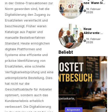
Nze: Wann Sie
in der Online-Transaktionen zur
In Rente Gehen
Norm geworden sind, hat die
19. Februar
Können
2026
Digitalisierung den Zugang zu
Ersatzteilen vereinfacht und
beschleunigt. Früher waren
Neue
Kataloge aus Papier und
Aktivrente:
Vorteile Und
manuelle Bestellverfahren
19. Februar
Bedingungen
2026
Standard. Heute ermöglichen
digitale Plattformen und
Beliebt
Systeme eine effiziente und
präzise Identifizierung von
Ersatzteilen, eine schnelle
Verfügbarkeitsprüfung und eine
unkomplizierte Bestellung. Dies
hat nicht nur die
Geschäftsabläufe für Anbieter
optimiert, sondern auch das
Kundenerlebnis erheblich
verbessert. Die Digitalisierung
Immobilien
Allgemein