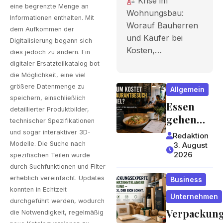
Krise im
eine begrenzte Menge an
Bauherren
Wohnungsbau:
Informationen enthalten. Mit
Worauf Bauherren
und Käufer
dem Aufkommen der
und Käufer bei
Digitalisierung begann sich
bei Kosten,
Kosten,…
dies jedoch zu ändern. Ein
Finanzieru
digitaler Ersatzteilkatalog
bot
die Möglichkeit, eine viel
ng und
größere Datenmenge zu
Allgemein
Zeitplan
speichern, einschließlich
Essen
detaillierter Produktbilder,
achten
gehen
technischer Spezifikationen
wird zum
sollten
und sogar interaktiver 3D-
Redaktion
Luxus?
Modelle. Die Suche nach
3. August
2026
spezifischen Teilen wurde
Wie
durch Suchfunktionen und Filter
Gastrono
erheblich vereinfacht. Updates
Business
miepreis
konnten in Echtzeit
e
Unternehmen
durchgeführt werden, wodurch
entstehe
Verpackun
die Notwendigkeit, regelmäßig
n und