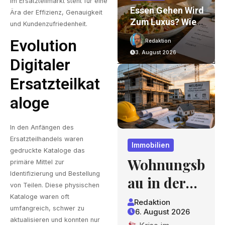
im Ersatzteilmarkt steht für eine
on
Wohnungsbau In
Essen Gehen Wird
Ära der Effizienz, Genauigkeit
Der Krise: Worauf
Zum Luxus? Wie
und Kundenzufriedenheit.
Bauherren Und
Gastronomiepreis
Evolution
Redaktion
Redaktion
r
Käufer Bei
E Entstehen Und
6. August 2026
3. August 2026
nd
Kosten,
Worauf Gäste
Digitaler
Finanzierung Und
Achten Können
Zeitplan Achten
Ersatzteilkat
Sollten
Aloge
In den Anfängen des
Ersatzteilhandels waren
Immobilien
gedruckte Kataloge das
Wohnungsb
primäre Mittel zur
Identifizierung und Bestellung
au in der
von Teilen. Diese physischen
Krise:
Kataloge waren oft
Redaktion
umfangreich, schwer zu
6. August 2026
Worauf
aktualisieren und konnten nur