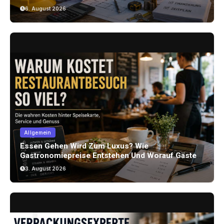
Achten Sollten
6. August 2026
Allgemein
Essen Gehen Wird Zum Luxus? Wie
Gastronomiepreise Entstehen Und Worauf Gäste
Achten Können
3. August 2026