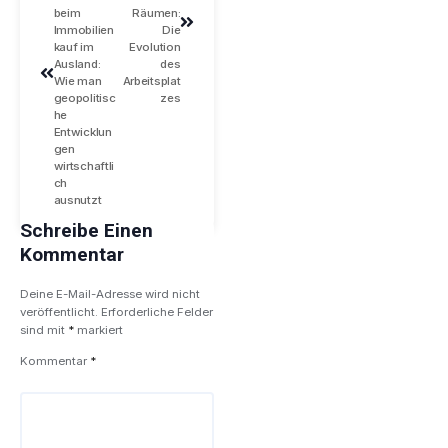
beim
Räumen:
Immobilien
Die
kauf im
Evolution
Ausland:
des
Wie man
Arbeitsplat
geopolitisc
zes
he
Entwicklun
gen
wirtschaftli
ch
ausnutzt
Schreibe Einen
Kommentar
Deine E-Mail-Adresse wird nicht
veröffentlicht.
Erforderliche Felder
sind mit
*
markiert
Kommentar
*