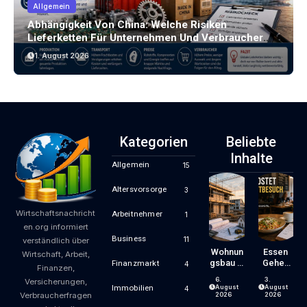
Allgemein
Abhängigkeit Von China: Welche Risiken
Lieferketten Für Unternehmen Und Verbraucher
Bergen
1. August 2026
Kategorien
Beliebte
Inhalte
Allgemein
15
Altersvorsorge
3
Wirtschaftsnachricht
Arbeitnehmer
1
en.org informiert
Business
11
verständlich über
Wohnun
Essen
Wirtschaft, Arbeit,
Gsbau In
Gehen
Finanzmarkt
4
Finanzen,
Der
Wird
6.
3.
Versicherungen,
Krise:
Zum
August
August
Immobilien
4
Verbraucherfragen
Worauf
Luxus?
2026
2026
Bauherr
Wie