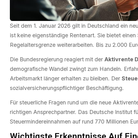
Seit dem 1. Januar 2026 gilt in Deutschland ein ne
Allgemein
ist keine eigenständige Rentenart. Sie bietet einen
Abhängigkeit Von China:
Regelaltersgrenze weiterarbeiten. Bis zu 2.000 Euro
Risiken Lieferketten Für
Die Bundesregierung reagiert mit der
Aktivrente 
Unternehmen Und Verbra
Redaktion
1. August 2026
demografische Wandel zwingt zum Handeln. Erfahr
Bergen
Arbeitsmarkt länger erhalten zu bleiben. Der
Steue
sozialversicherungspflichtiger Beschäftigung.
Für steuerliche Fragen rund um die
neue Aktivrent
richtigen Ansprechpartner. Das Deutsche Institut fü
Steuermindereinnahmen auf rund 770 Millionen Eur
Wichtigste Erkenntnisse Auf Ein