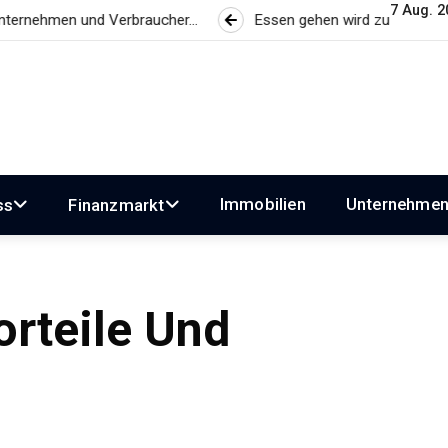
7 Aug. 20
cher…
Essen gehen wird zum Luxus? Wie Gastronomiepreise
Immobilien
Unternehme
ss
Finanzmarkt
orteile Und