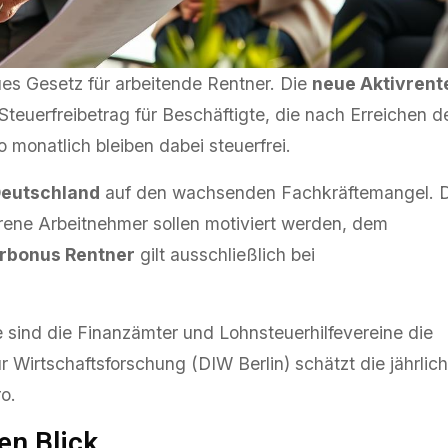
ues Gesetz für arbeitende Rentner. Die
neue Aktivrent
Immobilien
 Steuerfreibetrag für Beschäftigte, die nach Erreichen d
 Welche
Wohnungsbau In Der Krise:
 monatlich bleiben dabei steuerfrei.
Worauf Bauherren Und Käufer
Deutschland
auf den wachsenden Fachkräftemangel. 
ucher
Bei Kosten, Finanzierung Und
Redaktion
6. August 2026
ene Arbeitnehmer sollen motiviert werden, dem
Zeitplan Achten Sollten
rbonus Rentner
gilt ausschließlich bei
e
sind die Finanzämter und Lohnsteuerhilfevereine die
r Wirtschaftsforschung (DIW Berlin) schätzt die jährlic
o.
en Blick