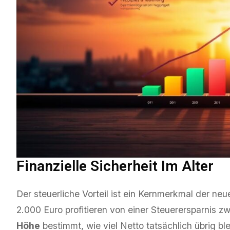
Finanzielle Sicherheit Im Alter
Der steuerliche Vorteil ist ein Kernmerkmal der 
2.000 Euro profitieren von einer Steuerersparnis 
Höhe
bestimmt, wie viel Netto tatsächlich übrig ble