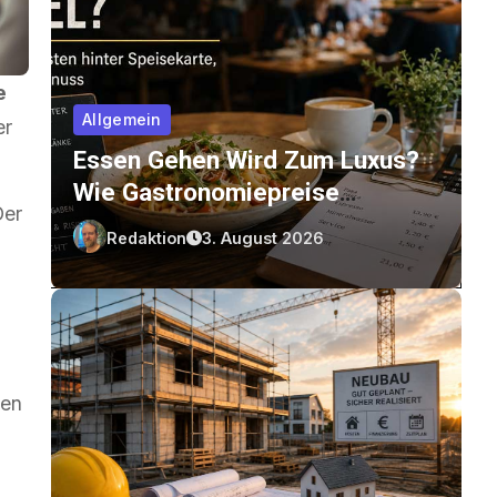
e
Allgemein
er
Essen Gehen Wird Zum Luxus?
Wie Gastronomiepreise
Der
Entstehen Und Worauf Gäste
Redaktion
3. August 2026
Achten Können
hen