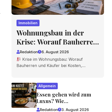
.
Immobilien
Wohnungsbau in der
Krise: Worauf Bauherren
und Käufer bei Kosten,
Redaktion
6. August 2026
Finanzierung und
Krise im Wohnungsbau: Worauf
Bauherren und Käufer bei Kosten,…
Zeitplan achten sollten
Allgemein
Essen gehen wird zum
Luxus? Wie
Gastronomiepreise
Redaktion
3. August 2026