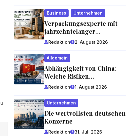
entstehen und worauf
Gäste achten können
Business
Unternehmen
Verpackungsexperte mit
jahrzehntelanger
Erfahrung – ein Blick, der
Redaktion
2. August 2026
sich lohnt
Allgemein
Abhängigkeit von China:
Welche Risiken
Lieferketten für
Redaktion
1. August 2026
Unternehmen und
Verbraucher bergen
zu
Unternehmen
Die wertvollsten deutschen
Konzerne
Redaktion
31. Juli 2026