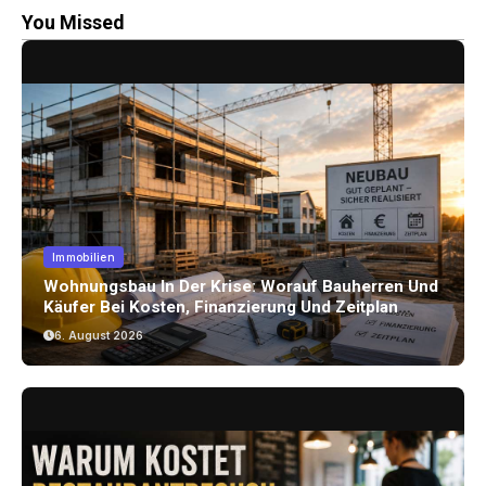
You Missed
Immobilien
Wohnungsbau In Der Krise: Worauf Bauherren Und
Käufer Bei Kosten, Finanzierung Und Zeitplan
Achten Sollten
6. August 2026