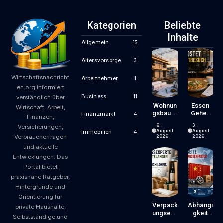
Kategorien
Beliebte
Inhalte
Allgemein
15
Altersvorsorge
3
Wirtschaftsnachricht
Arbeitnehmer
1
en.org informiert
Business
11
verständlich über
Wohnun
Essen
Wirtschaft, Arbeit,
Gsbau In
Gehen
Finanzmarkt
4
Finanzen,
Der
Wird
6.
3.
Versicherungen,
Krise:
Zum
August
August
Immobilien
4
Verbraucherfragen
Worauf
Luxus?
2026
2026
Bauherr
Wie
und aktuelle
En Und
Gastron
Entwicklungen. Das
Käufer
Omiepre
Portal bietet
Bei
Ise
praxisnahe Ratgeber,
Kosten,
Entsteh
Finanzie
En Und
Hintergründe und
Rung
Worauf
Orientierung für
Und
Gäste
Verpack
Abhängi
private Haushalte,
Zeitplan
Achten
Ungsexp
Gkeit
Selbstständige und
Achten
Können
Erte Mit
Von