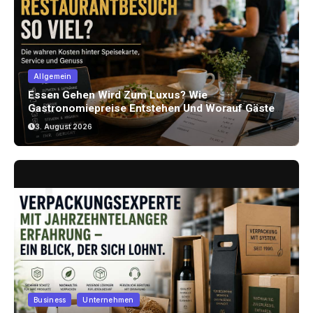
Allgemein
Essen Gehen Wird Zum Luxus? Wie
Gastronomiepreise Entstehen Und Worauf Gäste
Achten Können
3. August 2026
Business
Unternehmen