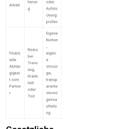
herun
oder
Arbeit
g
Aufsto
ckung
prüfen
Eigene
Konten
,
Risiko
Finanz
eigen
bei
ielle
e
Trenn
Abhän
Vorsor
ung,
gigkei
ge,
Krank
t vom
transp
heit
Partne
arente
oder
r
Vermö
Tod
gensa
ufteilu
ng