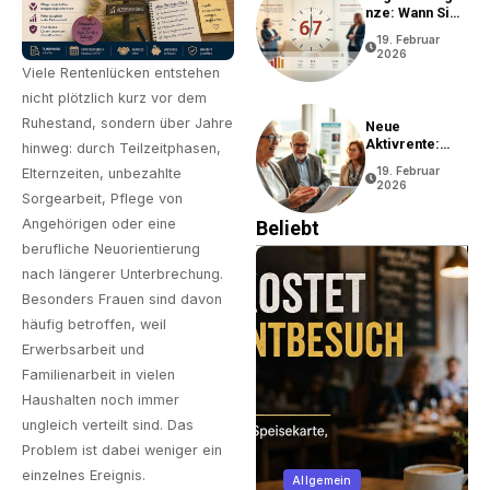
Nze: Wann Sie
In Rente Gehen
19. Februar
Können
2026
Viele Rentenlücken entstehen
nicht plötzlich kurz vor dem
Ruhestand, sondern über Jahre
Neue
Aktivrente:
hinweg: durch Teilzeitphasen,
Vorteile Und
19. Februar
Elternzeiten, unbezahlte
Bedingungen
2026
Sorgearbeit, Pflege von
Angehörigen oder eine
Beliebt
berufliche Neuorientierung
nach längerer Unterbrechung.
Besonders Frauen sind davon
häufig betroffen, weil
Erwerbsarbeit und
Familienarbeit in vielen
Haushalten noch immer
ungleich verteilt sind. Das
Problem ist dabei weniger ein
Business
einzelnes Ereignis.
Allgemein
Unternehmen