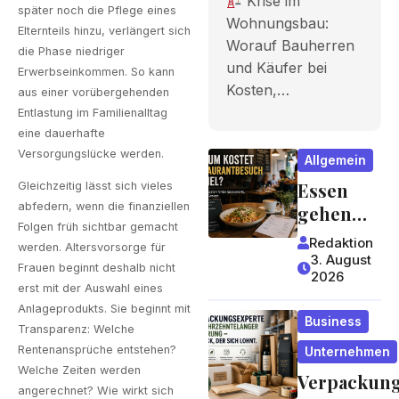
Krise im
später noch die Pflege eines
Bauherren
Wohnungsbau:
Elternteils hinzu, verlängert sich
Worauf Bauherren
und Käufer
die Phase niedriger
und Käufer bei
Erwerbseinkommen. So kann
bei Kosten,
Kosten,…
aus einer vorübergehenden
Finanzieru
Entlastung im Familienalltag
eine dauerhafte
ng und
Versorgungslücke werden.
Allgemein
Zeitplan
Essen
Gleichzeitig lässt sich vieles
achten
abfedern, wenn die finanziellen
gehen
Folgen früh sichtbar gemacht
wird zum
sollten
Redaktion
werden. Altersvorsorge für
Luxus?
3. August
Frauen beginnt deshalb nicht
2026
Wie
erst mit der Auswahl eines
Gastrono
Anlageprodukts. Sie beginnt mit
Business
miepreis
Transparenz: Welche
e
Rentenansprüche entstehen?
Unternehmen
entstehe
Welche Zeiten werden
Verpackun
angerechnet? Wie wirkt sich
n und