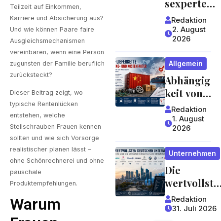
sexperte
Teilzeit auf Einkommen,
worauf
mit
Karriere und Absicherung aus?
Redaktion
Gäste
jahrzehntel
2. August
Und wie können Paare faire
achten
2026
anger
Ausgleichsmechanismen
können
Erfahrung 
vereinbaren, wenn eine Person
Allgemein
zugunsten der Familie beruflich
ein Blick,
zurücksteckt?
Abhängig
der sich
keit von
lohnt
Dieser Beitrag zeigt, wo
China:
typische Rentenlücken
Redaktion
entstehen, welche
Welche
1. August
Stellschrauben Frauen kennen
2026
Risiken
sollten und wie sich Vorsorge
Lieferket
realistischer planen lässt –
Unternehmen
ten für
ohne Schönrechnerei und ohne
Die
Unterneh
pauschale
wertvollste
men und
Produktempfehlungen.
n
Verbrauc
Redaktion
Warum
deutschen
her
31. Juli 2026