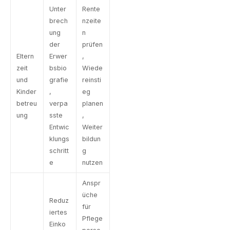
Unter
Rente
brech
nzeite
ung
n
der
prüfen
Eltern
Erwer
,
zeit
bsbio
Wiede
und
grafie
reinsti
Kinder
,
eg
betreu
verpa
planen
ung
sste
,
Entwic
Weiter
klungs
bildun
schritt
g
e
nutzen
Anspr
üche
Reduz
für
iertes
Pflege
Einko