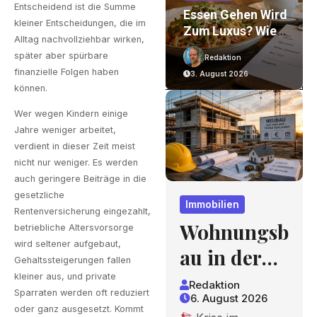
Entscheidend ist die Summe
n
Essen Gehen Wird
Verpackungsexpe
kleiner Entscheidungen, die im
uf
Zum Luxus? Wie
Rte Mit
Alltag nachvollziehbar wirken,
Gastronomiepreis
Jahrzehntelanger
später aber spürbare
Redaktion
Redaktion
E Entstehen Und
Erfahrung – Ein
finanzielle Folgen haben
3. August 2026
2. August 2026
Worauf Gäste
Blick, Der Sich
können.
nd
Achten Können
Lohnt
n
Wer wegen Kindern einige
Jahre weniger arbeitet,
verdient in dieser Zeit meist
nicht nur weniger. Es werden
auch geringere Beiträge in die
gesetzliche
Immobilien
Rentenversicherung eingezahlt,
Wohnungsb
betriebliche Altersvorsorge
wird seltener aufgebaut,
au in der
Gehaltssteigerungen fallen
Krise:
kleiner aus, und private
Redaktion
Sparraten werden oft reduziert
6. August 2026
Worauf
oder ganz ausgesetzt. Kommt