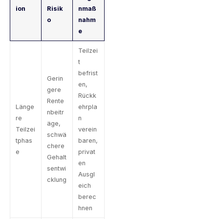
ion
Risik
nmaß
o
nahm
e
Teilzei
t
befrist
Gerin
en,
gere
Rückk
Rente
Länge
ehrpla
nbeitr
re
n
äge,
Teilzei
verein
schwä
tphas
baren,
chere
e
privat
Gehalt
en
sentwi
Ausgl
cklung
eich
berec
hnen