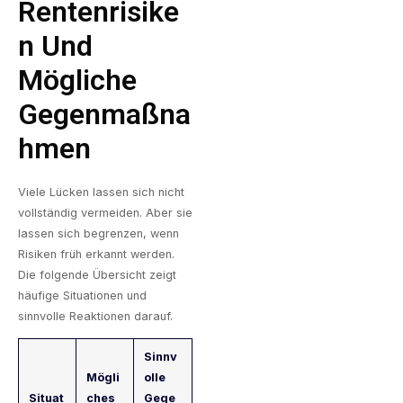
Rentenrisike
N Und
Mögliche
Gegenmaßna
Hmen
Viele Lücken lassen sich nicht
vollständig vermeiden. Aber sie
lassen sich begrenzen, wenn
Risiken früh erkannt werden.
Die folgende Übersicht zeigt
häufige Situationen und
sinnvolle Reaktionen darauf.
Sinnv
Mögli
olle
Situat
ches
Gege