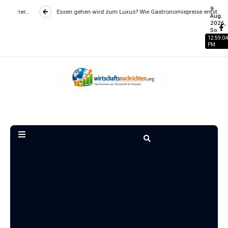
9
 gehen wird zum Luxus? Wie Gastronomiepreise entstehen und worauf…
W
Aug.
2026,
So.
12:59:05
PM