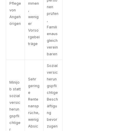
perso
Pflege
mmen
nen
von
,
prüfen
Angeh
wenig
,
örigen
er
Famili
Vorso
enaus
rgebei
gleich
träge
verein
baren
Sozial
versic
Sehr
herun
Minijo
gering
gspfli
b statt
e
chtige
sozial
Rente
Besch
versic
nansp
äftigu
herun
rüche,
ng
gspfli
wenig
bevor
chtige
Absic
zugen
r