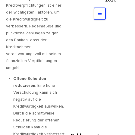
uben
Kreditverpflichtungen ist einer
private
der wichtigsten Faktoren, um
Bauherre
die Kreditwürdigkeit zu
n wirklich
verbessern. Regelmäßige und
haben
pünktliche Zahlungen zeigen
den Banken, dass der
Kreditnehmer
verantwortungsvoll mit seinen
finanziellen Verpflichtungen
umgeht.
Offene Schulden
reduzieren:
Eine hohe
Verschuldung kann sich
negativ auf die
Kreditwürdigkeit auswirken.
Durch die schrittweise
Reduzierung der offenen
Schulden kann die
Kreditwürdigkeit verbessert