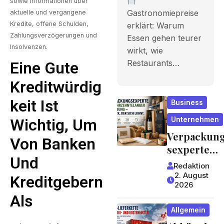
sowie Informationen über
Gastronomi
Gastronomiepreise
aktuelle und vergangene
Kredite, offene Schulden,
erklärt: Warum
epreise
Zahlungsverzögerungen und
Essen gehen teurer
entstehen
Insolvenzen.
wirkt, wie
und worauf
Restaurants…
Eine Gute
Gäste
Kreditwürdig
achten
Keit Ist
Business
können
Unternehmen
Wichtig, Um
Verpackun
Von Banken
sexperte
Und
mit
Redaktion
jahrzehntel
2. August
Kreditgebern
2026
anger
Als
Erfahrung 
Allgemein
ein Blick,