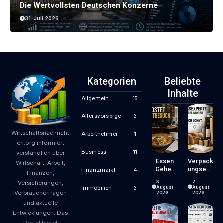
Die Wertvollsten Deutschen Konzerne
31. Juli 2026
Kategorien
Beliebte
Inhalte
Allgemein
15
Altersvorsorge
3
Wirtschaftsnachricht
Arbeitnehmer
1
en.org informiert
Business
11
verständlich über
Essen
Verpack
Wirtschaft, Arbeit,
Gehen
Ungsexp
Finanzmarkt
4
Finanzen,
Wird
Erte Mit
3.
2.
Versicherungen,
Zum
Jahrzeh
August
August
Immobilien
3
Verbraucherfragen
Luxus?
Ntelang
2026
2026
Wie
Er
und aktuelle
Gastron
Erfahrun
Entwicklungen. Das
Omiepre
G – Ein
Portal bietet