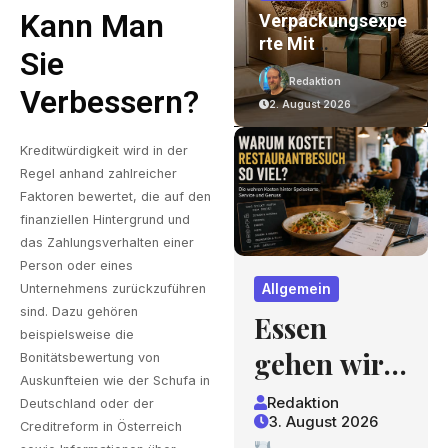
Kann Man
n
Essen Gehen Wird
Verpackungsexpe
Zum Luxus? Wie
Rte Mit
Sie
Gastronomiepreis
Jahrzehntelanger
Redaktion
Redaktion
E Entstehen Und
Erfahrung – Ein
Verbessern?
3. August 2026
2. August 2026
Worauf Gäste
Blick, Der Sich
Achten Können
Lohnt
Kreditwürdigkeit wird in der
Regel anhand zahlreicher
Faktoren bewertet, die auf den
finanziellen Hintergrund und
das Zahlungsverhalten einer
Person oder eines
Allgemein
Unternehmens zurückzuführen
sind. Dazu gehören
Essen
beispielsweise die
gehen wird
Bonitätsbewertung von
Auskunfteien wie der Schufa in
zum
Redaktion
Deutschland oder der
3. August 2026
Luxus? Wie
Creditreform in Österreich