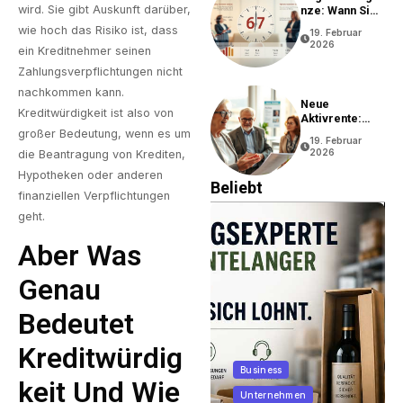
wird. Sie gibt Auskunft darüber,
Nze: Wann Sie
In Rente Gehen
wie hoch das Risiko ist, dass
19. Februar
Können
2026
ein Kreditnehmer seinen
Zahlungsverpflichtungen nicht
nachkommen kann.
Neue
Kreditwürdigkeit ist also von
Aktivrente:
Vorteile Und
großer Bedeutung, wenn es um
19. Februar
Bedingungen
2026
die Beantragung von Krediten,
Hypotheken oder anderen
Beliebt
finanziellen Verpflichtungen
geht.
Aber Was
Genau
Bedeutet
Kreditwürdig
Business
Keit Und Wie
Allgemein
Unternehmen