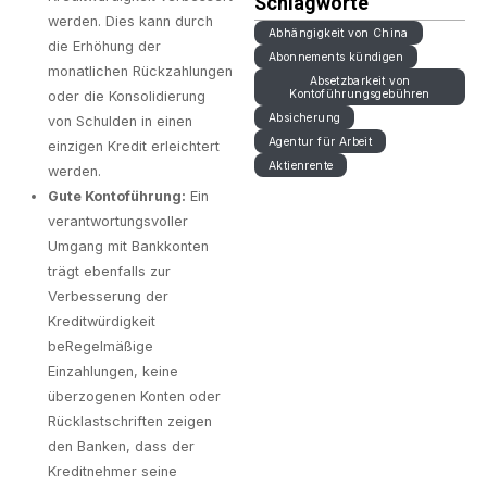
Schlagworte
werden. Dies kann durch
Abhängigkeit von China
die Erhöhung der
Abonnements kündigen
monatlichen Rückzahlungen
Absetzbarkeit von
Kontoführungsgebühren
oder die Konsolidierung
Absicherung
von Schulden in einen
Agentur für Arbeit
einzigen Kredit erleichtert
Aktienrente
werden.
Gute Kontoführung:
Ein
verantwortungsvoller
Umgang mit Bankkonten
trägt ebenfalls zur
Verbesserung der
Kreditwürdigkeit
beRegelmäßige
Einzahlungen, keine
überzogenen Konten oder
Rücklastschriften zeigen
den Banken, dass der
Kreditnehmer seine