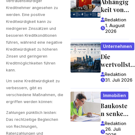
Abhängig
der sich
vertrauenswürdiger
Kreditnehmer angesehen zu
keit von
lohnt
werden. Eine positive
China:
Redaktion
Kreditwürdigkeit kann zu
Welche
1. August
niedrigeren Zinssätzen und
2026
Risiken
besseren Kreditkonditionen
Lieferket
führen, während eine negative
Unternehmen
ten für
Kreditwürdigkeit zu höheren
Die
Unterneh
Zinsen und geringeren
wertvollste
men und
Kreditmöglichkeiten führen
kann.
n
Verbrauc
Redaktion
deutschen
her
31. Juli 2026
Um seine Kreditwürdigkeit zu
Konzerne
bergen
verbessern, gibt es
verschiedene Maßnahmen, die
Immobilien
ergriffen werden können:
Baukoste
n senken:
Zahlungen pünktlich leisten:
Welche
Das rechtzeitige Begleichen
Redaktion
von Rechnungen,
Stellschra
26. Juli
Ratenzahlungen und
2026