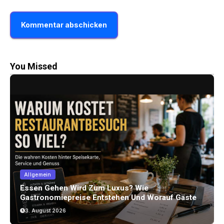
You Missed
Allgemein
Essen Gehen Wird Zum Luxus? Wie
Gastronomiepreise Entstehen Und Worauf Gäste
Achten Können
3. August 2026