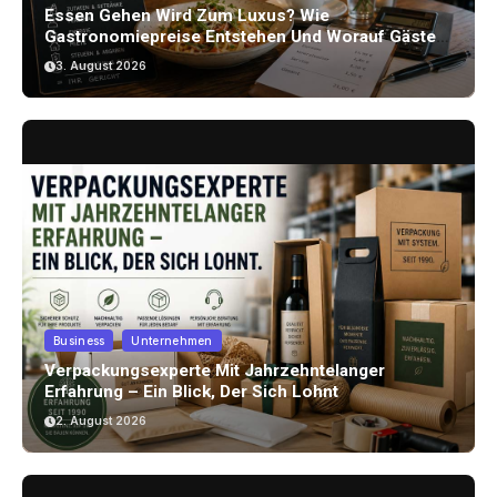
Essen Gehen Wird Zum Luxus? Wie
Gastronomiepreise Entstehen Und Worauf Gäste
Achten Können
3. August 2026
Business
Unternehmen
Verpackungsexperte Mit Jahrzehntelanger
Erfahrung – Ein Blick, Der Sich Lohnt
2. August 2026