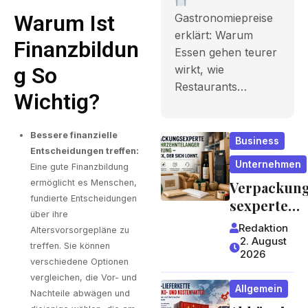
Gastronomi
Warum Ist
Gastronomiepreise
erklärt: Warum
epreise
Finanzbildun
Essen gehen teurer
entstehen
wirkt, wie
G So
und worauf
Restaurants…
Wichtig?
Gäste
achten
Bessere finanzielle
Business
Entscheidungen treffen:
können
Unternehmen
Eine gute Finanzbildung
ermöglicht es Menschen,
Verpackun
fundierte Entscheidungen
sexperte
über ihre
mit
Redaktion
Altersvorsorgepläne zu
jahrzehntel
2. August
treffen. Sie können
2026
anger
verschiedene Optionen
Erfahrung 
vergleichen, die Vor- und
Allgemein
ein Blick,
Nachteile abwägen und