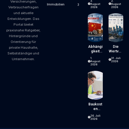
3.
2.
Versicherungen,
Zum
Jahrzeh
August
August
Immobilien
3
Verbraucherfragen
Luxus?
Ntelang
2026
2026
Wie
Er
und aktuelle
Gastron
Erfahrun
Entwicklungen. Das
Omiepre
G – Ein
Portal bietet
Ise
Blick,
praxisnahe Ratgeber,
Entsteh
Der Sich
En Und
Lohnt
Hintergründe und
Worauf
Orientierung für
Gäste
Abhängi
Die
private Haushalte,
Achten
Gkeit
Wertvoll
Selbstständige und
Können
Von
Sten
1.
31. Juli
Unternehmen.
China:
Deutsch
August
2026
Welche
En
2026
Risiken
Konzern
Lieferke
E
Tten Für
Unterne
Hmen
Und
Verbrau
Cher
Baukost
Bergen
En
Senken:
26. Juli
Welche
2026
Stellsch
Rauben