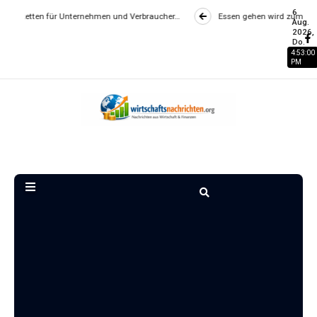
6
rnehmen und Verbraucher…
Essen gehen wird zum Luxus? Wie Gastronomiep
Aug.
2026,
Do.
4:53:01
PM