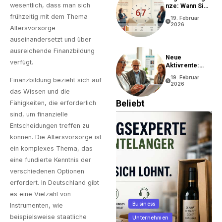
wesentlich, dass man sich
Nze: Wann Sie
In Rente Gehen
frühzeitig mit dem Thema
19. Februar
Können
2026
Altersvorsorge
auseinandersetzt und über
ausreichende Finanzbildung
Neue
verfügt.
Aktivrente:
Vorteile Und
19. Februar
Finanzbildung bezieht sich auf
Bedingungen
2026
das Wissen und die
Beliebt
Fähigkeiten, die erforderlich
sind, um finanzielle
Entscheidungen treffen zu
können. Die Altersvorsorge ist
ein komplexes Thema, das
eine fundierte Kenntnis der
verschiedenen Optionen
erfordert. In Deutschland gibt
es eine Vielzahl von
Business
Instrumenten, wie
beispielsweise staatliche
Allgemein
Unternehmen