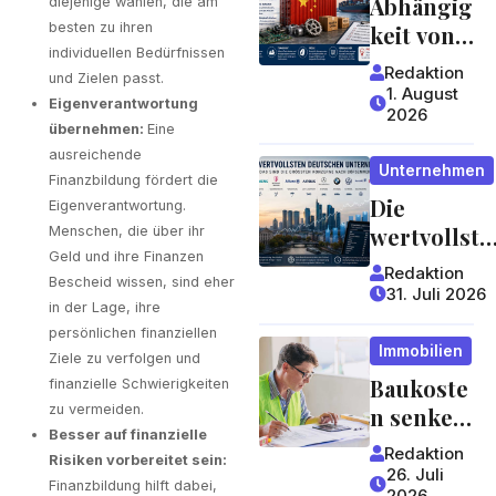
Abhängig
der sich
diejenige wählen, die am
besten zu ihren
keit von
lohnt
individuellen Bedürfnissen
China:
Redaktion
und Zielen passt.
Welche
1. August
Eigenverantwortung
2026
Risiken
übernehmen:
Eine
Lieferket
ausreichende
Unternehmen
ten für
Finanzbildung fördert die
Die
Unterneh
Eigenverantwortung.
wertvollste
men und
Menschen, die über ihr
Geld und ihre Finanzen
n
Verbrauc
Redaktion
Bescheid wissen, sind eher
deutschen
her
31. Juli 2026
in der Lage, ihre
Konzerne
bergen
persönlichen finanziellen
Immobilien
Ziele zu verfolgen und
Baukoste
finanzielle Schwierigkeiten
zu vermeiden.
n senken:
Besser auf finanzielle
Welche
Redaktion
Risiken vorbereitet sein:
Stellschra
26. Juli
Finanzbildung hilft dabei,
2026