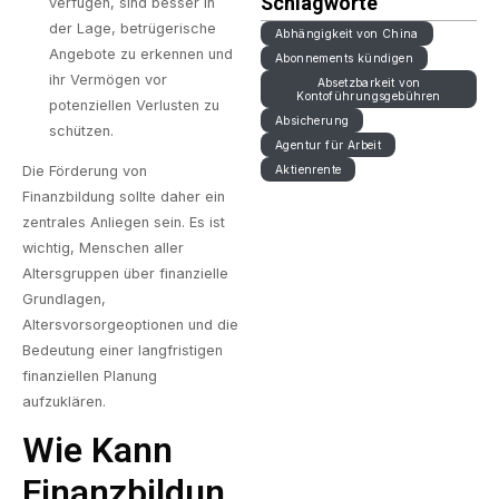
Schlagworte
verfügen, sind besser in
der Lage, betrügerische
Abhängigkeit von China
Angebote zu erkennen und
Abonnements kündigen
ihr Vermögen vor
Absetzbarkeit von
Kontoführungsgebühren
potenziellen Verlusten zu
Absicherung
schützen.
Agentur für Arbeit
Die Förderung von
Aktienrente
Finanzbildung sollte daher ein
zentrales Anliegen sein. Es ist
wichtig, Menschen aller
Altersgruppen über finanzielle
Grundlagen,
Altersvorsorgeoptionen und die
Bedeutung einer langfristigen
finanziellen Planung
aufzuklären.
Wie Kann
Finanzbildun