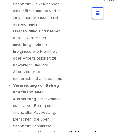
uben
finanzielle Risiken besser
private
einschätzen und bewerten
Bauherre
zu können. Menschen mit
n wirklich
ausreichender
haben
Finanzbildung sind besser
darauf vorbereitet,
unvorhergesehene
Ereignisse wie Krankheit
oder Arbeitslosigkeit zu
bewältigen und ihre
Altersvorsorge
entsprechend anzupassen.
Vermeidung von Betrug
und finanzieller
Ausbeutung:
Finanzbildung
schützt vor Betrug und
finanzieller Ausbeutung.
Menschen, die über
finanzielle Kenntnisse