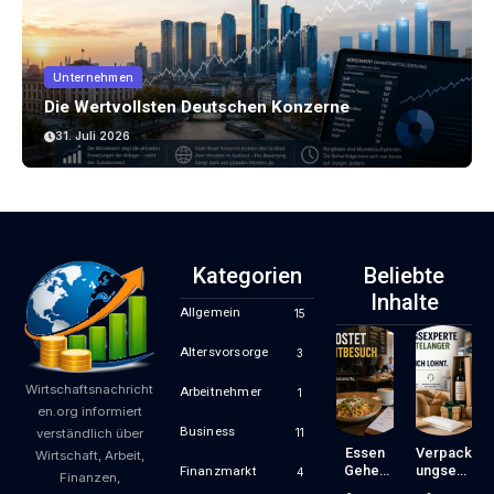
Unternehmen
Die Wertvollsten Deutschen Konzerne
31. Juli 2026
Kategorien
Beliebte
Inhalte
Allgemein
15
Altersvorsorge
3
Wirtschaftsnachricht
Arbeitnehmer
1
en.org informiert
Business
11
verständlich über
Essen
Verpack
Wirtschaft, Arbeit,
Gehen
Ungsexp
Finanzmarkt
4
Finanzen,
Wird
Erte Mit