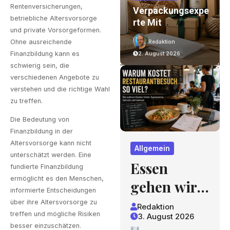
Rentenversicherungen,
n
Essen Gehen Wird
Verpackungsexpe
betriebliche Altersvorsorge
Zum Luxus? Wie
Rte Mit
und private Vorsorgeformen.
Gastronomiepreis
Jahrzehntelanger
Ohne ausreichende
Redaktion
Redaktion
E Entstehen Und
Erfahrung – Ein
Finanzbildung kann es
3. August 2026
2. August 2026
Worauf Gäste
Blick, Der Sich
schwierig sein, die
Achten Können
Lohnt
verschiedenen Angebote zu
verstehen und die richtige Wahl
zu treffen.
Die Bedeutung von
Finanzbildung in der
Altersvorsorge kann nicht
Allgemein
unterschätzt werden. Eine
Essen
fundierte Finanzbildung
ermöglicht es den Menschen,
gehen wird
informierte Entscheidungen
zum
über ihre Altersvorsorge zu
Redaktion
treffen und mögliche Risiken
3. August 2026
Luxus? Wie
besser einzuschätzen.