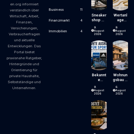
en.org informiert
Business
11
verständlich über
Sneaker
Wertanl
Wirtschaft, Arbeit,
Shop Mit
Age
Finanzmarkt
4
Finanzen,
Kompet
Zeitlose
9.
9.
Versicherungen,
Enz Und
R
August
August
Immobilien
4
Verbraucherfragen
Erfahrun
Echtsch
2026
2026
G
Muck –
und aktuelle
Einfach
Entwicklungen. Das
Schön
Portal bietet
Und
praxisnahe Ratgeber,
Erschwi
Nglich
Hintergründe und
Orientierung für
Bekannt
Wohnun
private Haushalte,
E
Gsbau In
Selbstständige und
Ausrüst
Der
9.
6.
Unternehmen.
Er Für
Krise:
August
August
Sport
Worauf
2026
2026
Und
Bauherr
Hoher
En Und
Fachko
Käufer
Mpeten
Bei
Z
Kosten,
Finanzie
Rung
Und