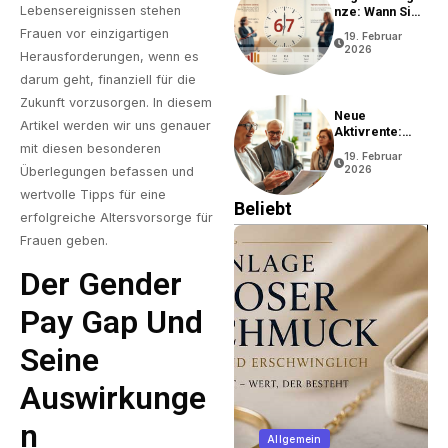
Lebensereignissen stehen
Nze: Wann Sie
In Rente Gehen
Frauen vor einzigartigen
19. Februar
Können
2026
Herausforderungen, wenn es
darum geht, finanziell für die
Zukunft vorzusorgen. In diesem
Neue
Artikel werden wir uns genauer
Aktivrente:
Vorteile Und
mit diesen besonderen
19. Februar
Bedingungen
2026
Überlegungen befassen und
wertvolle Tipps für eine
Beliebt
erfolgreiche Altersvorsorge für
Frauen geben.
Der Gender
Pay Gap Und
Seine
Auswirkunge
N
Unternehmen
Allgemein