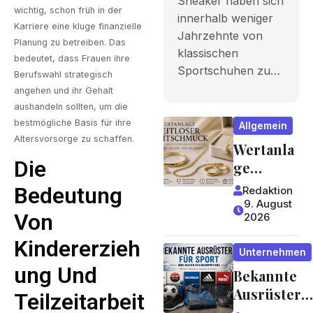
Sneaker haben sich
Erfahrung
wichtig, schon früh in der
innerhalb weniger
Karriere eine kluge finanzielle
Jahrzehnte von
Planung zu betreiben. Das
klassischen
bedeutet, dass Frauen ihre
Sportschuhen zu…
Berufswahl strategisch
angehen und ihr Gehalt
aushandeln sollten, um die
bestmögliche Basis für ihre
Allgemein
Altersvorsorge zu schaffen.
Wertanla
Die
ge
Zeitloser
Bedeutung
Redaktion
Echtsch
9. August
Von
2026
muck –
Einfach
Kindererzieh
Unternehmen
schön
Ung Und
Bekannte
und
Ausrüster
erschwin
Teilzeitarbeit
für Sport
glich