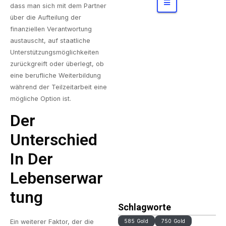
dass man sich mit dem Partner
miepreis
über die Aufteilung der
e
finanziellen Verantwortung
entstehe
austauscht, auf staatliche
n und
Unterstützungsmöglichkeiten
worauf
zurückgreift oder überlegt, ob
Gäste
eine berufliche Weiterbildung
achten
während der Teilzeitarbeit eine
können
mögliche Option ist.
Der
Unterschied
In Der
Lebenserwar
Tung
Schlagworte
Ein weiterer Faktor, der die
585 Gold
750 Gold