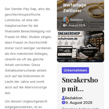
n
Sneakershop Mit
Wertanlage
Der Gender Pay Gap, also die
uf
Kompetenz Und
Zeitloser
geschlechtsspezifische
Erfahrung
Echtschmuck –
Lohnlücke, ist eine der
Redaktion
Redaktion
Einfach Schön
Hauptursachen für die
9. August 2026
9. August 2026
Und
finanzielle Benachteiligung von
nd
Erschwinglich
Frauen im Alter. Studien zeigen,
dass Frauen im Durchschnitt
immer noch weniger verdienen
als ihre männlichen Kollegen,
obwohl sie oft die gleiche
Arbeit verrichten. Diese
Unternehmen
Gehaltsunterschiede wirken
sich auf die Einkommen im
Sneakersho
Laufe der Jahre und somit
p mit
auch auf die Altersvorsorge
aus.
Kompetenz
Redaktion
Um diesem Ungleichgewicht
9. August 2026
und
entgegenzuwirken, ist es