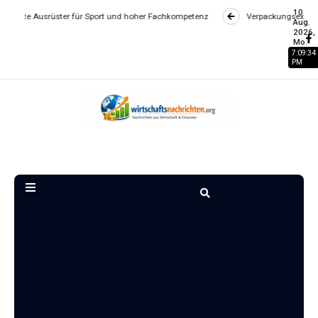
10
 Sport und hoher Fachkompetenz
Verpackungsexperte mit jahrzehntelanger 
Aug.
2026,
Mo.
7:09:35
PM