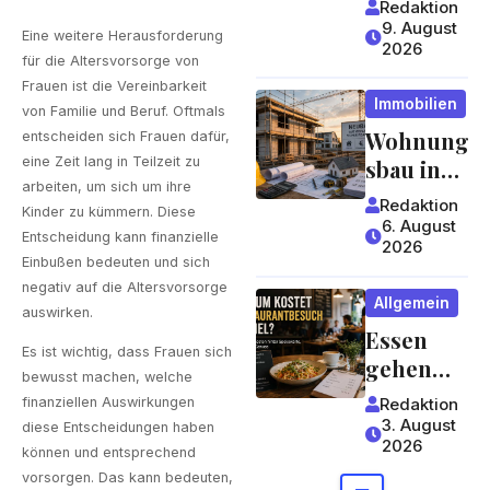
Redaktion
und hoher
9. August
Eine weitere Herausforderung
2026
Fachkompe
für die Altersvorsorge von
tenz
Frauen ist die Vereinbarkeit
Immobilien
von Familie und Beruf. Oftmals
Wohnung
entscheiden sich Frauen dafür,
eine Zeit lang in Teilzeit zu
sbau in
arbeiten, um sich um ihre
der Krise:
Redaktion
Kinder zu kümmern. Diese
Worauf
6. August
Entscheidung kann finanzielle
2026
Bauherre
Einbußen bedeuten und sich
n und
negativ auf die Altersvorsorge
Allgemein
Käufer bei
auswirken.
Essen
Kosten,
Es ist wichtig, dass Frauen sich
gehen
Finanzier
bewusst machen, welche
wird zum
ung und
finanziellen Auswirkungen
Redaktion
Luxus?
Zeitplan
3. August
diese Entscheidungen haben
2026
Wie
achten
können und entsprechend
Gastrono
sollten
vorsorgen. Das kann bedeuten,