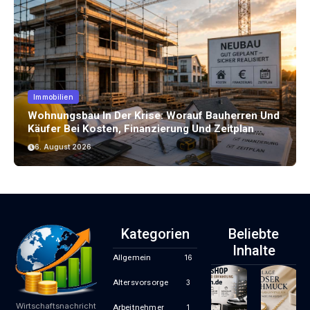
Immobilien
Wohnungsbau In Der Krise: Worauf Bauherren Und
Käufer Bei Kosten, Finanzierung Und Zeitplan
Achten Sollten
6. August 2026
Kategorien
Beliebte
Inhalte
Allgemein
16
Altersvorsorge
3
Wirtschaftsnachricht
Arbeitnehmer
1