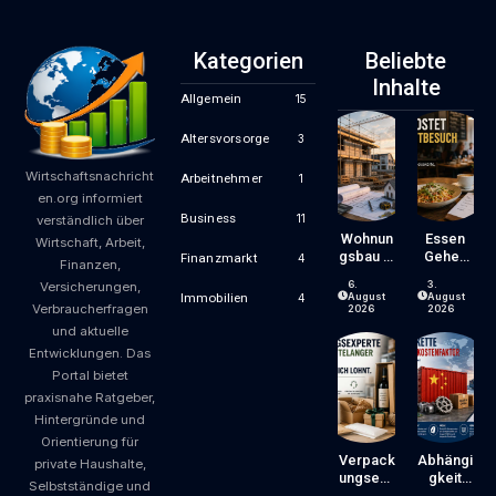
Kategorien
Beliebte
Inhalte
Allgemein
15
Altersvorsorge
3
Wirtschaftsnachricht
Arbeitnehmer
1
en.org informiert
Business
11
verständlich über
Wohnun
Essen
Wirtschaft, Arbeit,
Gsbau In
Gehen
Finanzmarkt
4
Finanzen,
Der
Wird
6.
3.
Versicherungen,
Krise:
Zum
August
August
Immobilien
4
Verbraucherfragen
Worauf
Luxus?
2026
2026
Bauherr
Wie
und aktuelle
En Und
Gastron
Entwicklungen. Das
Käufer
Omiepre
Portal bietet
Bei
Ise
praxisnahe Ratgeber,
Kosten,
Entsteh
Finanzie
En Und
Hintergründe und
Rung
Worauf
Orientierung für
Und
Gäste
Verpack
Abhängi
private Haushalte,
Zeitplan
Achten
Ungsexp
Gkeit
Selbstständige und
Achten
Können
Erte Mit
Von