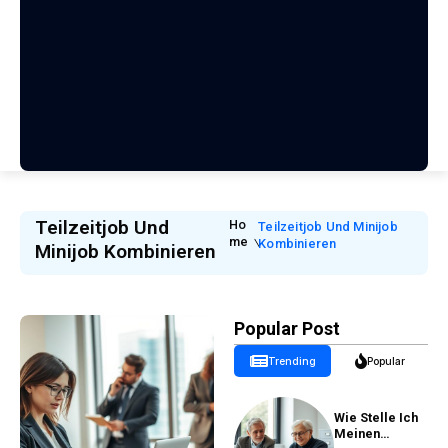
Teilzeitjob Und
Ho
Teilzeitjob Und Minijob
Me
Kombinieren
Minijob Kombinieren
Popular Post
Trending
Popular
Wie Stelle Ich
Meinen