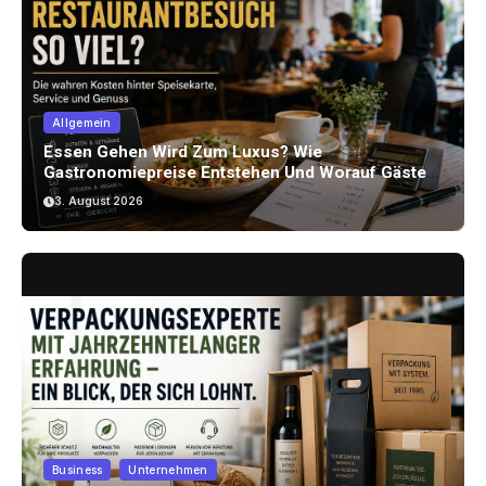
Allgemein
Essen Gehen Wird Zum Luxus? Wie
Gastronomiepreise Entstehen Und Worauf Gäste
Achten Können
3. August 2026
Business
Unternehmen