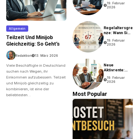
Rentenantrag?
19. Februar
2026
Regelaltersgre
Allgemein
Nze: Wann Sie
Teilzeit Und Minijob
In Rente Gehen
19. Februar
Können
Gleichzeitig: So Geht’s
2026
Redaktion
13. März 2026
Neue
Viele Beschäftigte in Deutschland
Aktivrente:
suchen nach Wegen, ihr
Vorteile Und
Einkommen aufzubessern. Teilzeit
19. Februar
Bedingungen
2026
und Minijob gleichzeitig zu
kombinieren, ist eine der
Most Popular
beliebtesten…