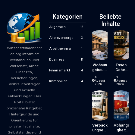
Kategorien
Beliebte
Inhalte
Allgemein
15
Altersvorsorge
3
Wirtschaftsnachricht
Arbeitnehmer
1
en.org informiert
Business
11
verständlich über
Wohnun
Essen
Wirtschaft, Arbeit,
Gsbau In
Gehen
Finanzmarkt
4
Finanzen,
Der
Wird
6.
3.
Versicherungen,
Krise:
Zum
August
August
Immobilien
4
Verbraucherfragen
Worauf
Luxus?
2026
2026
Bauherr
Wie
und aktuelle
En Und
Gastron
Entwicklungen. Das
Käufer
Omiepre
Portal bietet
Bei
Ise
praxisnahe Ratgeber,
Kosten,
Entsteh
Finanzie
En Und
Hintergründe und
Rung
Worauf
Orientierung für
Und
Gäste
Verpack
Abhängi
private Haushalte,
Zeitplan
Achten
Ungsexp
Gkeit
Selbstständige und
Achten
Können
Erte Mit
Von