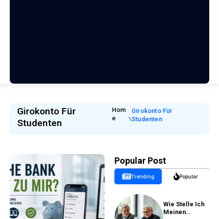
Girokonto Für
Hom
Girokonto Für
E
Studenten
Studenten
Popular Post
Trending
Popular
Wie Stelle Ich
Meinen