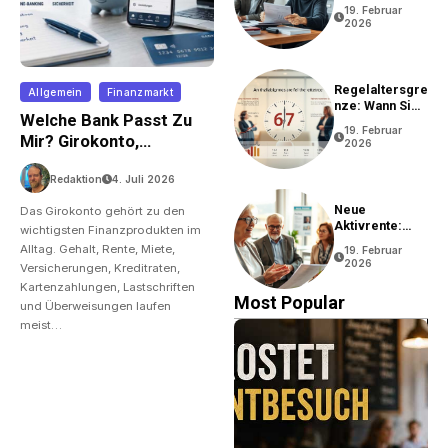
Rentenantrag?
19. Februar
2026
Regelaltersgre
Allgemein
Finanzmarkt
Nze: Wann Sie
Welche Bank Passt Zu
In Rente Gehen
19. Februar
Können
Mir? Girokonto,
2026
Gebühren Und Online-
Redaktion
4. Juli 2026
Banking Im Vergleich
Neue
Das Girokonto gehört zu den
Aktivrente:
wichtigsten Finanzprodukten im
Vorteile Und
Alltag. Gehalt, Rente, Miete,
19. Februar
Bedingungen
2026
Versicherungen, Kreditraten,
Kartenzahlungen, Lastschriften
Most Popular
und Überweisungen laufen
meist…