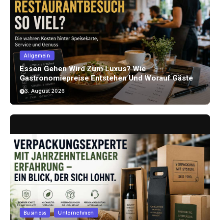
Allgemein
Essen Gehen Wird Zum Luxus? Wie
Gastronomiepreise Entstehen Und Worauf Gäste
Achten Können
3. August 2026
Business
Unternehmen