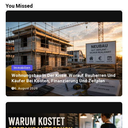
You Missed
Immobilien
Wohnungsbau In Der Krise: Worauf Bauherren Und
Käufer Bei Kosten, Finanzierung Und Zeitplan
Achten Sollten
6. August 2026