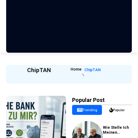
ChipTAN
Home
ChipTAN
Popular Post
Trending
Popular
Wie Stelle Ich
Meinen
Rentenantrag?