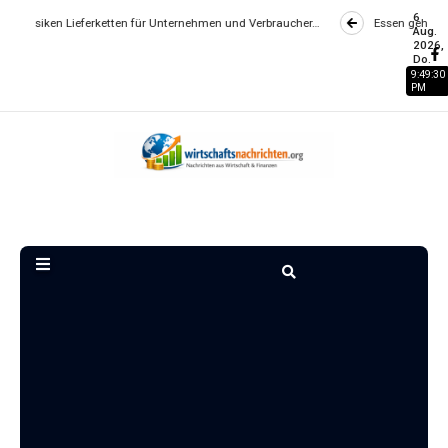
6
ieferketten für Unternehmen und Verbraucher…
Essen gehen wird zum Luxu
Aug.
2026,
Do.
9:49:31
PM