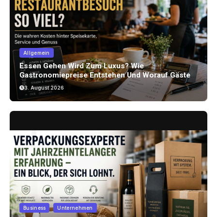
Allgemein
Essen Gehen Wird Zum Luxus? Wie
Gastronomiepreise Entstehen Und Worauf Gäste
Achten Können
3. August 2026
Business
Unternehmen