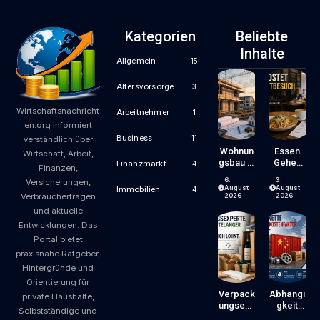
Kategorien
Beliebte
Inhalte
Allgemein
15
Altersvorsorge
3
Wirtschaftsnachricht
Arbeitnehmer
1
en.org informiert
Business
11
verständlich über
Wohnun
Essen
Wirtschaft, Arbeit,
Gsbau In
Gehen
Finanzmarkt
4
Finanzen,
Der
Wird
6.
3.
Versicherungen,
Krise:
Zum
August
August
Immobilien
4
Verbraucherfragen
Worauf
Luxus?
2026
2026
Bauherr
Wie
und aktuelle
En Und
Gastron
Entwicklungen. Das
Käufer
Omiepre
Portal bietet
Bei
Ise
praxisnahe Ratgeber,
Kosten,
Entsteh
Finanzie
En Und
Hintergründe und
Rung
Worauf
Orientierung für
Und
Gäste
Verpack
Abhängi
private Haushalte,
Zeitplan
Achten
Ungsexp
Gkeit
Selbstständige und
Achten
Können
Erte Mit
Von