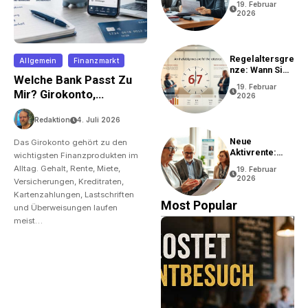
19. Februar
2026
Regelaltersgre
Allgemein
Finanzmarkt
Nze: Wann Sie
Welche Bank Passt Zu
In Rente Gehen
19. Februar
Können
Mir? Girokonto,
2026
Gebühren Und Online-
Redaktion
4. Juli 2026
Banking Im Vergleich
Neue
Das Girokonto gehört zu den
Aktivrente:
wichtigsten Finanzprodukten im
Vorteile Und
Alltag. Gehalt, Rente, Miete,
19. Februar
Bedingungen
2026
Versicherungen, Kreditraten,
Kartenzahlungen, Lastschriften
Most Popular
und Überweisungen laufen
meist…