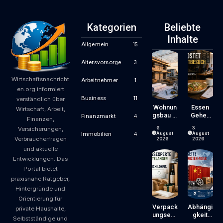
Kategorien
Beliebte
Inhalte
Allgemein
15
Altersvorsorge
3
Wirtschaftsnachricht
Arbeitnehmer
1
en.org informiert
Business
11
verständlich über
Wohnun
Essen
Wirtschaft, Arbeit,
Gsbau In
Gehen
Finanzmarkt
4
Finanzen,
Der
Wird
6.
3.
Versicherungen,
Krise:
Zum
August
August
Immobilien
4
Verbraucherfragen
Worauf
Luxus?
2026
2026
Bauherr
Wie
und aktuelle
En Und
Gastron
Entwicklungen. Das
Käufer
Omiepre
Portal bietet
Bei
Ise
praxisnahe Ratgeber,
Kosten,
Entsteh
Finanzie
En Und
Hintergründe und
Rung
Worauf
Orientierung für
Und
Gäste
Verpack
Abhängi
private Haushalte,
Zeitplan
Achten
Ungsexp
Gkeit
Selbstständige und
Achten
Können
Erte Mit
Von