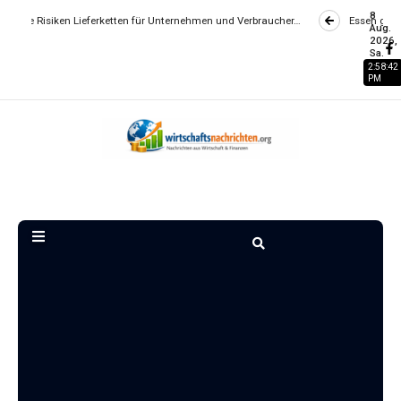
8
 Lieferketten für Unternehmen und Verbraucher…
Essen gehen wird zum Lu
Aug.
2026,
Sa.
2:58:43
PM