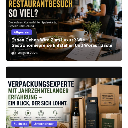
Allgemein
Essen Gehen Wird Zum Luxus? Wie
Gastronomiepreise Entstehen Und Worauf Gäste
Achten Können
3. August 2026
Business
Unternehmen