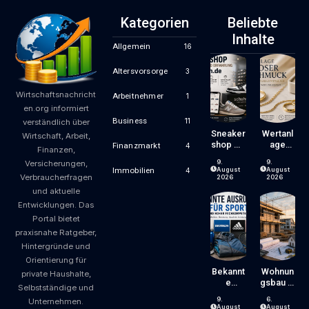
Kategorien
Beliebte
Inhalte
Allgemein
16
Altersvorsorge
3
Wirtschaftsnachricht
Arbeitnehmer
1
en.org informiert
Business
11
verständlich über
Sneaker
Wertanl
Wirtschaft, Arbeit,
Shop Mit
Age
Finanzmarkt
4
Finanzen,
Kompet
Zeitlose
9.
9.
Versicherungen,
Enz Und
R
August
August
Immobilien
4
Verbraucherfragen
Erfahrun
Echtsch
2026
2026
G
Muck –
und aktuelle
Einfach
Entwicklungen. Das
Schön
Portal bietet
Und
praxisnahe Ratgeber,
Erschwi
Nglich
Hintergründe und
Orientierung für
Bekannt
Wohnun
private Haushalte,
E
Gsbau In
Selbstständige und
Ausrüst
Der
9.
6.
Unternehmen.
Er Für
Krise:
August
August