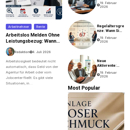
Rentenantrag?
19. Februar
2026
Regelaltersgre
Arbeitnehmer
Rente
Nze: Wann Sie
Arbeitslos Melden Ohne
In Rente Gehen
19. Februar
Können
Leistungsbezug: Wann
2026
Ist Das Sinnvoll?
Redaktion
4. Juli 2026
Neue
Arbeitslosigkeit bedeutet nicht
Aktivrente:
automatisch, dass Geld von der
Vorteile Und
Agentur für Arbeit oder vom
19. Februar
Bedingungen
2026
Jobcenter fließt. Es gibt viele
Situationen, in…
Most Popular