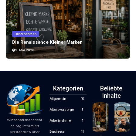
Unternehmen
Die Renaissance Kleiner Marken
9. Mai 2026
Kategorien
Beliebte
Inhalte
Allgemein
15
Altersvorsorge
3
Wirtschaftsnachricht
Arbeitnehmer
1
en.org informiert
Business
11
verständlich über