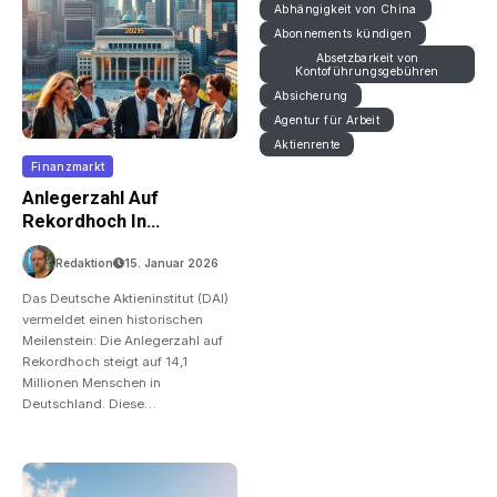
Abhängigkeit von China
Abonnements kündigen
Absetzbarkeit von
Kontoführungsgebühren
Absicherung
Agentur für Arbeit
Aktienrente
Finanzmarkt
Anlegerzahl Auf
Rekordhoch In
Deutschland 2025
Redaktion
15. Januar 2026
Das Deutsche Aktieninstitut (DAI)
vermeldet einen historischen
Meilenstein: Die Anlegerzahl auf
Rekordhoch steigt auf 14,1
Millionen Menschen in
Deutschland. Diese…