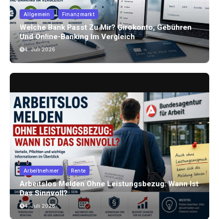
Allgemein
Finanzmarkt
Welche Bank Passt Zu Mir? Girokonto, Gebühren
Und Online-Banking Im Vergleich
4. Juli 2026
Arbeitnehmer
Rente
Arbeitslos Melden Ohne Leistungsbezug: Wann Ist
Das Sinnvoll?
4. Juli 2026