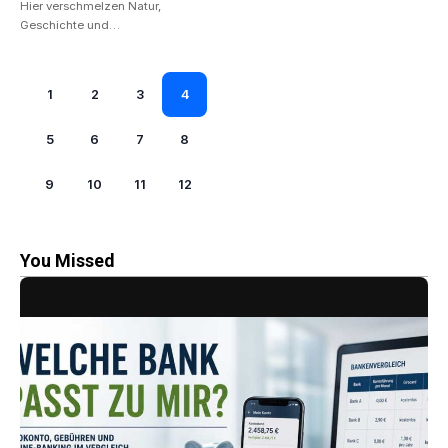
Hier verschmelzen Natur,
Geschichte und…
1
2
3
4
5
6
7
8
9
10
11
12
You Missed