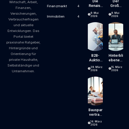
Die
Der
Wirtschaft, Arbeit,
Renaiss
Große
Finanzmarkt
4
Finanzen,
Ance
Fachkrä
9. Mai
9. Mai
Versicherungen,
Kleiner
Ftemang
2026
2026
Immobilien
4
Verbraucherfragen
Marken
El – Was
Jetzt
und aktuelle
Passier
Entwicklungen. Das
En Muss
Portal bietet
praxisnahe Ratgeber,
Hintergründe und
Orientierung für
B2B-
Hinterbli
private Haushalte,
Auktion
Ebenenr
En:
Ente:
Selbstständige und
29. März
15. März
Strategi
Anspruc
2026
2026
Unternehmen.
Sches
H &
Instrum
Höhe
Ent Für
Einkauf
Und
Vertrieb
Bauspar
Vertrag
Auszahl
14. März
En
2026
Lassen: