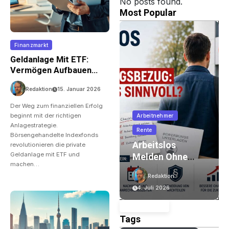
No posts found.
Most Popular
Finanzmarkt
Geldanlage Mit ETF:
Vermögen Aufbauen
Einfach Gemacht
Redaktion
15. Januar 2026
Der Weg zum finanziellen Erfolg
beginnt mit der richtigen
Allgemein
Arbeitnehmer
Anlagestrategie.
Finanzmarkt
Rente
Börsengehandelte Indexfonds
e
Welche Bank
Arbeitslos
revolutionieren die private
Geldanlage mit ETF und
Passt Zu Mir?
Melden Ohne
machen…
Girokonto,
Leistungsbezug:
Redaktion
Redaktion
Gebühren Und
Wann Ist Das
4. Juli 2026
4. Juli 2026
Online-Banking
Sinnvoll?
Im Vergleich
Tags