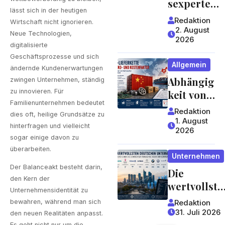
sexperte
worauf
lässt sich in der heutigen
mit
Redaktion
Wirtschaft nicht ignorieren.
Gäste
jahrzehntel
2. August
Neue Technologien,
achten
2026
anger
digitalisierte
können
Erfahrung 
Geschäftsprozesse und sich
Allgemein
ein Blick,
ändernde Kundenerwartungen
Abhängig
der sich
zwingen Unternehmen, ständig
zu innovieren. Für
keit von
lohnt
Familienunternehmen bedeutet
China:
Redaktion
dies oft, heilige Grundsätze zu
Welche
1. August
hinterfragen und vielleicht
2026
Risiken
sogar einige davon zu
Lieferket
überarbeiten.
Unternehmen
ten für
Der Balanceakt besteht darin,
Die
Unterneh
den Kern der
wertvollste
men und
Unternehmensidentität zu
n
Verbrauc
Redaktion
bewahren, während man sich
deutschen
her
31. Juli 2026
den neuen Realitäten anpasst.
Es geht nicht nur um die