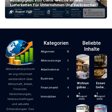
Abhängigkeit Von China: Welche Risiken
Lieferketten Für Unternehmen Und Verbraucher
Bergen
1. August 2026
Kategorien
Beliebte
Inhalte
Allgemein
15
Altersvorsorge
3
Wirtschaftsnachricht
Arbeitnehmer
1
en.org informiert
Business
11
verständlich über
Wohnun
Essen
Wirtschaft, Arbeit,
Gsbau In
Gehen
Finanzmarkt
4
Finanzen,
Der
Wird
6.
3.
Versicherungen,
Krise:
Zum
August
August
Immobilien
4
Verbraucherfragen
Worauf
Luxus?
2026
2026
Bauherr
Wie
und aktuelle
En Und
Gastron
Entwicklungen. Das
Käufer
Omiepre