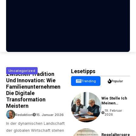
Lesetipps
Uncategorized
Zwischen Tradition
Und Innovation: Wie
Trending
Popular
Familienunternehmen
Die Digitale
Wie Stelle Ich
Transformation
Meinen
Meistern
Rentenantrag?
19. Februar
Redaktion
15. Januar 2026
2026
In der dynamischen Landschaft
der globalen Wirtschaft stehen
Regelaltersgre