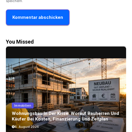
speichern.
You Missed
Immobilien
Wohnungsbau In Der Krise: Worauf Bauherren Und
Käufer Bei Kosten, Finanzierung Und Zeitplan
Achten Sollten
6. August 2026