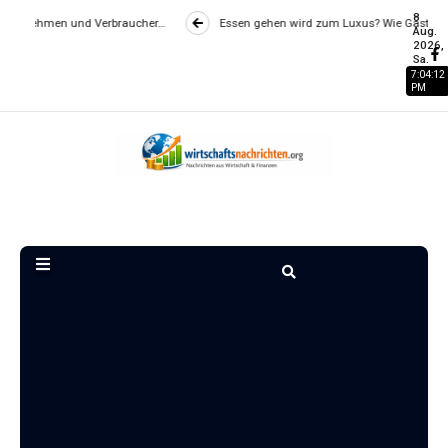
8
aucher…
Essen gehen wird zum Luxus? Wie Gastronomiepreise entstehen u
Aug.
2026,
Sa.
7:04:13
PM