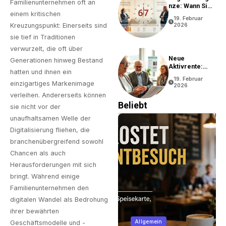
Familienunternehmen oft an
Nze: Wann Sie
In Rente Gehen
einem kritischen
19. Februar
Können
Kreuzungspunkt: Einerseits sind
2026
sie tief in Traditionen
verwurzelt, die oft über
Neue
Generationen hinweg Bestand
Aktivrente:
hatten und ihnen ein
Vorteile Und
19. Februar
Bedingungen
einzigartiges Markenimage
2026
verleihen. Andererseits können
Beliebt
sie nicht vor der
unaufhaltsamen Welle der
Digitalisierung fliehen, die
branchenübergreifend sowohl
Chancen als auch
Herausforderungen mit sich
bringt. Während einige
Familienunternehmen den
digitalen Wandel als Bedrohung
ihrer bewährten
Immobilien
Allgemein
Geschäftsmodelle und -