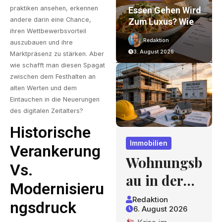
praktiken ansehen, erkennen
on
Wohnungsbau In
Essen Gehen Wird
andere darin eine Chance,
Der Krise: Worauf
Zum Luxus? Wie
ihren Wettbewerbsvorteil
Bauherren Und
Gastronomiepreis
Redaktion
Redaktion
auszubauen und ihre
r
Käufer Bei
E Entstehen Und
6. August 2026
3. August 2026
Marktpräsenz zu stärken. Aber
nd
Kosten,
Worauf Gäste
wie schafft man diesen Spagat
Finanzierung Und
Achten Können
zwischen dem Festhalten an
Zeitplan Achten
alten Werten und dem
Sollten
Eintauchen in die Neuerungen
des digitalen Zeitalters?
Historische
Immobilien
Verankerung
Wohnungsb
Vs.
au in der
Modernisieru
Krise:
Redaktion
Ngsdruck
6. August 2026
Worauf