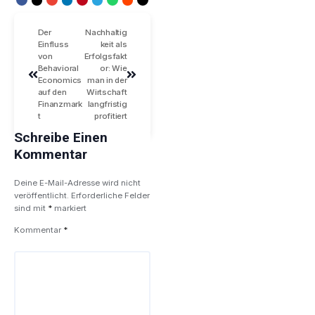
Der
Nachhaltig
Einfluss
keit als
von
Erfolgsfakt
Behavioral
or: Wie
Economics
man in der
auf den
Wirtschaft
Finanzmark
langfristig
t
profitiert
Schreibe Einen
Kommentar
Deine E-Mail-Adresse wird nicht
veröffentlicht.
Erforderliche Felder
sind mit
*
markiert
Kommentar
*