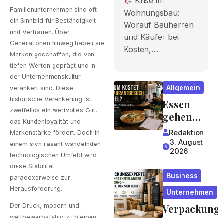
Krise im
Bauherren
Familienunternehmen sind oft
Wohnungsbau:
ein Sinnbild für Beständigkeit
Worauf Bauherren
und Käufer
und Vertrauen. Über
und Käufer bei
bei Kosten,
Generationen hinweg haben sie
Kosten,…
Marken geschaffen, die von
Finanzieru
tiefen Werten geprägt und in
ng und
der Unternehmenskultur
Allgemein
verankert sind. Diese
Zeitplan
historische Verankerung ist
Essen
zweifellos ein wertvolles Gut,
achten
gehen
das Kundenloyalität und
wird zum
sollten
Redaktion
Markenstärke fördert. Doch in
Luxus?
3. August
einem sich rasant wandelnden
2026
Wie
technologischen Umfeld wird
Gastrono
diese Stabilität
Business
miepreis
paradoxerweise zur
Herausforderung.
e
Unternehmen
entstehe
Der Druck, modern und
Verpackun
n und
wettbewerbsfähig zu bleiben,