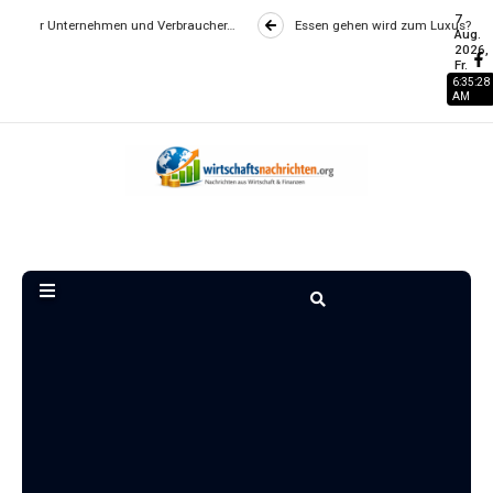
7
en und Verbraucher…
Essen gehen wird zum Luxus? Wie Gastronomiepreise 
Aug.
2026,
Fr.
6:35:29
AM