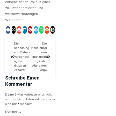
entscheidende Rolle in einer
zukunftsorientierten und
wettbewerbsfähigen
Wirtschaft.
Die
Die
Bedeutung
Bedeutung
von Cyber-
von
Versicheru
Finanzbildu
ng im
ng in der
digitalen
Altersvors
Zeitalter
orge
Schreibe Einen
Kommentar
Deine E-Mail-Adresse wird nicht
veröffentlicht.
Erforderliche Felder
sind mit
*
markiert
Kommentar
*