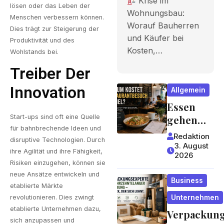
Krise im
lösen oder das Leben der
Bauherren
Wohnungsbau:
Menschen verbessern können.
Worauf Bauherren
und Käufer
Dies trägt zur Steigerung der
und Käufer bei
Produktivität und des
bei Kosten,
Kosten,…
Wohlstands bei.
Finanzieru
Treiber Der
ng und
Innovation
Allgemein
Zeitplan
Essen
achten
gehen
Start-ups sind oft eine Quelle
für bahnbrechende Ideen und
wird zum
sollten
Redaktion
disruptive Technologien. Durch
Luxus?
3. August
ihre Agilität und ihre Fähigkeit,
2026
Wie
Risiken einzugehen, können sie
Gastrono
neue Ansätze entwickeln und
Business
miepreis
etablierte Märkte
e
Unternehmen
revolutionieren. Dies zwingt
entstehe
etablierte Unternehmen dazu,
Verpackun
sich anzupassen und
n und