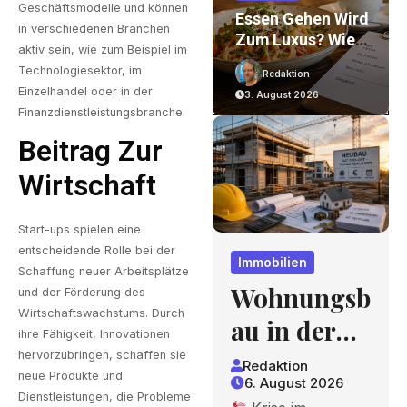
Geschäftsmodelle und können
on
Wohnungsbau In
Essen Gehen Wird
in verschiedenen Branchen
Der Krise: Worauf
Zum Luxus? Wie
aktiv sein, wie zum Beispiel im
Bauherren Und
Gastronomiepreis
Technologiesektor, im
Redaktion
Redaktion
r
Käufer Bei
E Entstehen Und
Einzelhandel oder in der
6. August 2026
3. August 2026
nd
Kosten,
Worauf Gäste
Finanzdienstleistungsbranche.
Finanzierung Und
Achten Können
Beitrag Zur
Zeitplan Achten
Sollten
Wirtschaft
Start-ups spielen eine
entscheidende Rolle bei der
Immobilien
Schaffung neuer Arbeitsplätze
Wohnungsb
und der Förderung des
Wirtschaftswachstums. Durch
au in der
ihre Fähigkeit, Innovationen
Krise:
hervorzubringen, schaffen sie
Redaktion
neue Produkte und
6. August 2026
Worauf
Dienstleistungen, die Probleme