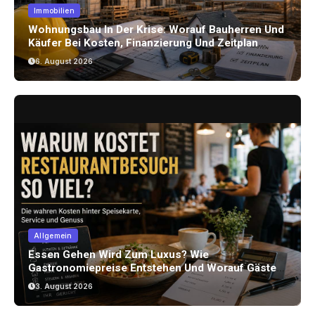
Immobilien
Wohnungsbau In Der Krise: Worauf Bauherren Und
Käufer Bei Kosten, Finanzierung Und Zeitplan
Achten Sollten
6. August 2026
Allgemein
Essen Gehen Wird Zum Luxus? Wie
Gastronomiepreise Entstehen Und Worauf Gäste
Achten Können
3. August 2026