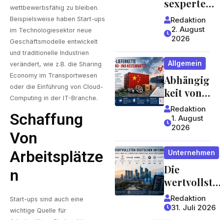
sexperte
wettbewerbsfähig zu bleiben.
worauf
mit
Redaktion
Beispielsweise haben Start-ups
Gäste
jahrzehntel
2. August
im Technologiesektor neue
achten
2026
anger
Geschäftsmodelle entwickelt
können
Erfahrung 
und traditionelle Industrien
Allgemein
verändert, wie z.B. die Sharing
ein Blick,
Economy im Transportwesen
Abhängig
der sich
oder die Einführung von Cloud-
keit von
lohnt
Computing in der IT-Branche.
China:
Redaktion
Schaffung
Welche
1. August
2026
Risiken
Von
Lieferket
Arbeitsplätze
Unternehmen
ten für
Die
Unterneh
N
wertvollste
men und
n
Verbrauc
Redaktion
Start-ups sind auch eine
deutschen
her
31. Juli 2026
wichtige Quelle für