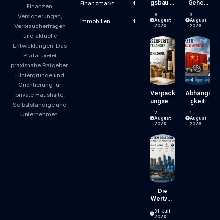
Gsbau In
Gehen
Finanzmarkt
4
Finanzen,
Der
Wird
6.
3.
Versicherungen,
Krise:
Zum
August
August
Immobilien
4
Verbraucherfragen
Worauf
Luxus?
2026
2026
Bauherr
Wie
und aktuelle
En Und
Gastron
Entwicklungen. Das
Käufer
Omiepre
Portal bietet
Bei
Ise
praxisnahe Ratgeber,
Kosten,
Entsteh
Finanzie
En Und
Hintergründe und
Rung
Worauf
Orientierung für
Und
Gäste
Verpack
Abhängi
private Haushalte,
Zeitplan
Achten
Ungsexp
Gkeit
Selbstständige und
Achten
Können
Erte Mit
Von
Sollten
2.
1.
Unternehmen.
Jahrzeh
China:
August
August
Ntelang
Welche
2026
2026
Er
Risiken
Erfahrun
Lieferke
G – Ein
Tten Für
Blick,
Unterne
Der Sich
Hmen
Lohnt
Und
Verbrau
Cher
Die
Bergen
Wertvoll
Sten
31. Juli
Deutsch
2026