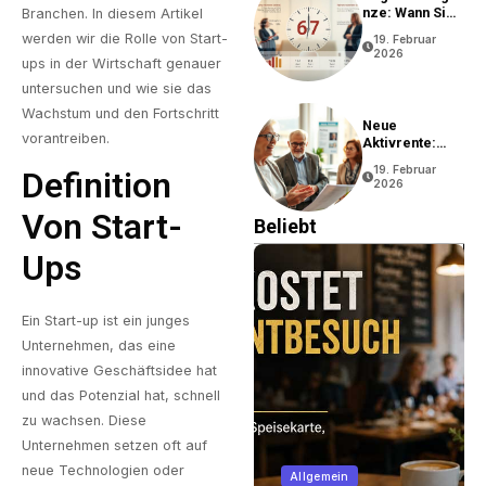
Nze: Wann Sie
Branchen. In diesem Artikel
In Rente Gehen
werden wir die Rolle von Start-
19. Februar
Können
2026
ups in der Wirtschaft genauer
untersuchen und wie sie das
Wachstum und den Fortschritt
Neue
vorantreiben.
Aktivrente:
Vorteile Und
19. Februar
Definition
Bedingungen
2026
Von Start-
Beliebt
Ups
Ein Start-up ist ein junges
Unternehmen, das eine
innovative Geschäftsidee hat
und das Potenzial hat, schnell
zu wachsen. Diese
Unternehmen setzen oft auf
neue Technologien oder
Immobilien
Allgemein