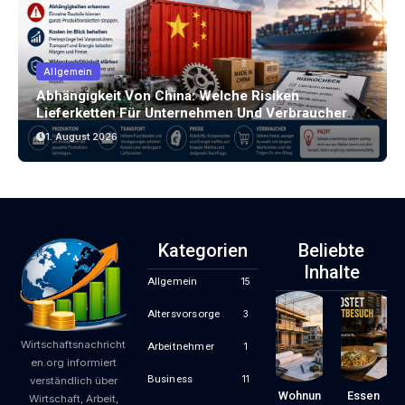
Allgemein
Abhängigkeit Von China: Welche Risiken
Lieferketten Für Unternehmen Und Verbraucher
Bergen
1. August 2026
Kategorien
Beliebte
Inhalte
Allgemein
15
Altersvorsorge
3
Wirtschaftsnachricht
Arbeitnehmer
1
en.org informiert
Business
11
verständlich über
Wohnun
Essen
Wirtschaft, Arbeit,