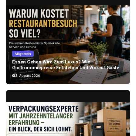
Allgemein
Essen Gehen Wird Zum Luxus? Wie
Gastronomiepreise Entstehen Und Worauf Gäste
Achten Können
3. August 2026