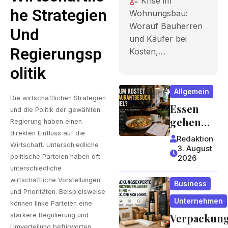
Krise im
Bauherren
He Strategien
Wohnungsbau:
Worauf Bauherren
und Käufer
Und
und Käufer bei
bei Kosten,
Regierungsp
Kosten,…
Finanzieru
Olitik
ng und
Allgemein
Die wirtschaftlichen Strategien
Zeitplan
Essen
und die Politik der gewählten
achten
gehen
Regierung haben einen
wird zum
direkten Einfluss auf die
sollten
Redaktion
Wirtschaft. Unterschiedliche
Luxus?
3. August
politische Parteien haben oft
2026
Wie
unterschiedliche
Gastrono
wirtschaftliche Vorstellungen
Business
miepreis
und Prioritäten. Beispielsweise
e
Unternehmen
können linke Parteien eine
entstehe
stärkere Regulierung und
Verpackun
n und
Umverteilung befürworten,