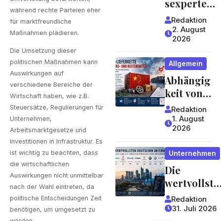
sexperte
worauf
während rechte Parteien eher
mit
Redaktion
für marktfreundliche
Gäste
jahrzehntel
2. August
Maßnahmen plädieren.
achten
2026
anger
können
Die Umsetzung dieser
Erfahrung 
politischen Maßnahmen kann
Allgemein
ein Blick,
Auswirkungen auf
Abhängig
der sich
verschiedene Bereiche der
keit von
lohnt
Wirtschaft haben, wie z.B.
China:
Steuersätze, Regulierungen für
Redaktion
Welche
1. August
Unternehmen,
2026
Risiken
Arbeitsmarktgesetze und
Lieferket
Investitionen in Infrastruktur. Es
Unternehmen
ist wichtig zu beachten, dass
ten für
die wirtschaftlichen
Die
Unterneh
Auswirkungen nicht unmittelbar
wertvollste
men und
nach der Wahl eintreten, da
n
Verbrauc
Redaktion
politische Entscheidungen Zeit
deutschen
her
31. Juli 2026
benötigen, um umgesetzt zu
werden.