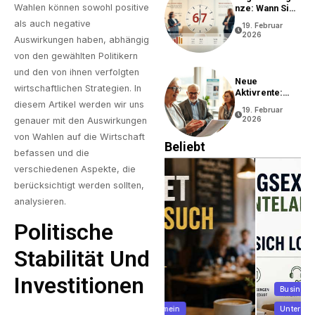
Wahlen können sowohl positive
Nze: Wann Sie
In Rente Gehen
als auch negative
19. Februar
Können
2026
Auswirkungen haben, abhängig
von den gewählten Politikern
und den von ihnen verfolgten
Neue
wirtschaftlichen Strategien. In
Aktivrente:
Vorteile Und
diesem Artikel werden wir uns
19. Februar
Bedingungen
2026
genauer mit den Auswirkungen
von Wahlen auf die Wirtschaft
Beliebt
befassen und die
verschiedenen Aspekte, die
berücksichtigt werden sollten,
analysieren.
Politische
Stabilität Und
Investitionen
Business
Allgemein
Unternehmen