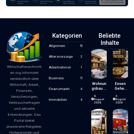
Kategorien
Beliebte
Inhalte
Allgemein
15
Altersvorsorge
3
Wirtschaftsnachricht
Arbeitnehmer
1
en.org informiert
Business
11
verständlich über
Wohnun
Essen
Wirtschaft, Arbeit,
Gsbau In
Gehen
Finanzmarkt
4
Finanzen,
Der
Wird
6.
3.
Versicherungen,
Krise:
Zum
August
August
Immobilien
4
Verbraucherfragen
Worauf
Luxus?
2026
2026
Bauherr
Wie
und aktuelle
En Und
Gastron
Entwicklungen. Das
Käufer
Omiepre
Portal bietet
Bei
Ise
praxisnahe Ratgeber,
Kosten,
Entsteh
Finanzie
En Und
Hintergründe und