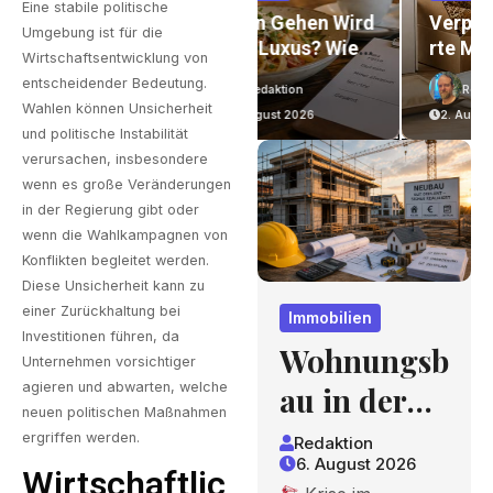
Eine stabile politische
n
Essen Gehen Wird
Verpackungsexpe
Umgebung ist für die
uf
Zum Luxus? Wie
Rte Mit
Wirtschaftsentwicklung von
Gastronomiepreis
Jahrzehntelanger
entscheidender Bedeutung.
Redaktion
Redaktion
E Entstehen Und
Erfahrung – Ein
Wahlen können Unsicherheit
3. August 2026
2. August 2026
Worauf Gäste
Blick, Der Sich
und politische Instabilität
nd
Achten Können
Lohnt
verursachen, insbesondere
wenn es große Veränderungen
in der Regierung gibt oder
wenn die Wahlkampagnen von
Konflikten begleitet werden.
Diese Unsicherheit kann zu
einer Zurückhaltung bei
Immobilien
Investitionen führen, da
Wohnungsb
Unternehmen vorsichtiger
agieren und abwarten, welche
au in der
neuen politischen Maßnahmen
Krise:
ergriffen werden.
Redaktion
6. August 2026
Worauf
Wirtschaftlic