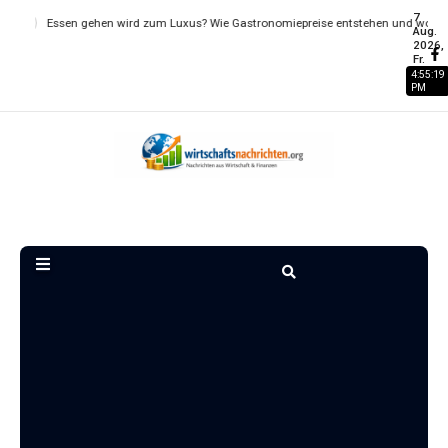
7
 wird zum Luxus? Wie Gastronomiepreise entstehen und worauf…
Wohnungs
Aug.
2026,
Fr.
4:55:19
PM