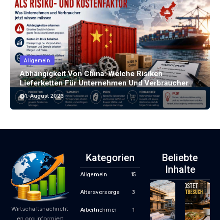
Allgemein
Abhängigkeit Von China: Welche Risiken
Lieferketten Für Unternehmen Und Verbraucher
Bergen
1. August 2026
Kategorien
Beliebte
Inhalte
Allgemein
15
Altersvorsorge
3
Wirtschaftsnachricht
Arbeitnehmer
1
en.org informiert