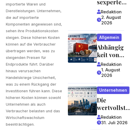
sexperte
importierte Waren und
worauf
mit
Dienstleistungen. Unternehmen,
Redaktion
Gäste
jahrzehntel
2. August
die auf importierte
achten
2026
anger
Komponenten angewiesen sind,
können
Erfahrung 
sehen ihre Produktionskosten
Allgemein
steigen. Diese höheren Kosten
ein Blick,
können auf die Verbraucher
Abhängig
der sich
übertragen werden, was zu
keit von
lohnt
steigenden Preisen für
China:
Redaktion
Endprodukte führt. Darüber
Welche
1. August
hinaus verursachen
2026
Risiken
Handelskriege Unsicherheit,
Lieferket
was zu einem Rückgang der
Unternehmen
ten für
Investitionen führen kann. Diese
höheren Kosten können sowohl
Die
Unterneh
Unternehmen als auch
wertvollste
men und
Verbraucher belasten und das
n
Verbrauc
Redaktion
Wirtschaftswachstum
deutschen
her
31. Juli 2026
beeinträchtigen.