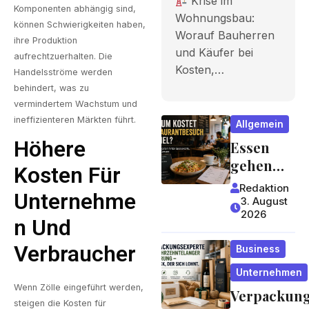
Krise im
Komponenten abhängig sind,
Bauherren
Wohnungsbau:
können Schwierigkeiten haben,
Worauf Bauherren
und Käufer
ihre Produktion
und Käufer bei
aufrechtzuerhalten. Die
bei Kosten,
Kosten,…
Handelsströme werden
Finanzieru
behindert, was zu
vermindertem Wachstum und
ng und
ineffizienteren Märkten führt.
Allgemein
Zeitplan
Höhere
Essen
achten
gehen
Kosten Für
wird zum
sollten
Redaktion
Unternehme
Luxus?
3. August
2026
Wie
N Und
Gastrono
Verbraucher
Business
miepreis
e
Unternehmen
entstehe
Wenn Zölle eingeführt werden,
Verpackun
steigen die Kosten für
n und