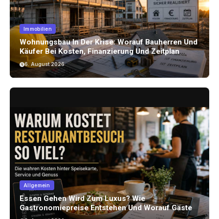
Immobilien
Wohnungsbau In Der Krise: Worauf Bauherren Und
Käufer Bei Kosten, Finanzierung Und Zeitplan
Achten Sollten
6. August 2026
Allgemein
Essen Gehen Wird Zum Luxus? Wie
Gastronomiepreise Entstehen Und Worauf Gäste
Achten Können