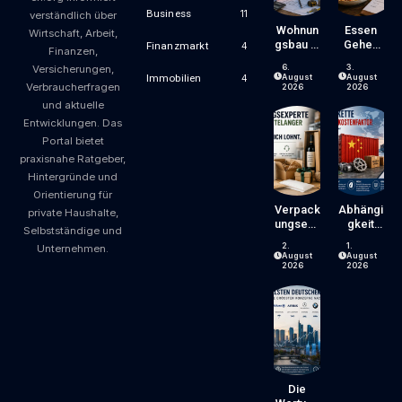
Business
11
verständlich über
Wohnun
Essen
Wirtschaft, Arbeit,
Gsbau In
Gehen
Finanzmarkt
4
Finanzen,
Der
Wird
6.
3.
Versicherungen,
Krise:
Zum
August
August
Immobilien
4
Verbraucherfragen
Worauf
Luxus?
2026
2026
Bauherr
Wie
und aktuelle
En Und
Gastron
Entwicklungen. Das
Käufer
Omiepre
Portal bietet
Bei
Ise
praxisnahe Ratgeber,
Kosten,
Entsteh
Finanzie
En Und
Hintergründe und
Rung
Worauf
Orientierung für
Und
Gäste
Verpack
Abhängi
private Haushalte,
Zeitplan
Achten
Ungsexp
Gkeit
Selbstständige und
Achten
Können
Erte Mit
Von
Sollten
2.
1.
Unternehmen.
Jahrzeh
China:
August
August
Ntelang
Welche
2026
2026
Er
Risiken
Erfahrun
Lieferke
G – Ein
Tten Für
Blick,
Unterne
Der Sich
Hmen
Lohnt
Und
Verbrau
Cher
Die
Bergen