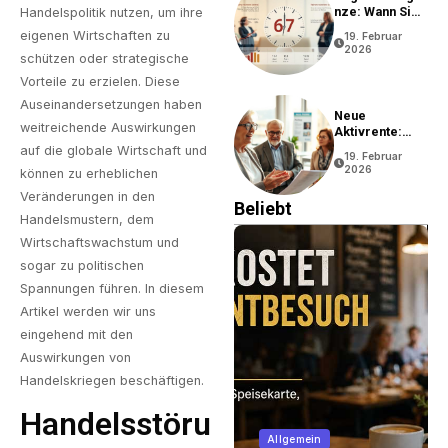
Nze: Wann Sie
Handelspolitik nutzen, um ihre
In Rente Gehen
eigenen Wirtschaften zu
19. Februar
Können
2026
schützen oder strategische
Vorteile zu erzielen. Diese
Auseinandersetzungen haben
Neue
weitreichende Auswirkungen
Aktivrente:
Vorteile Und
auf die globale Wirtschaft und
19. Februar
Bedingungen
2026
können zu erheblichen
Veränderungen in den
Beliebt
Handelsmustern, dem
Wirtschaftswachstum und
sogar zu politischen
Spannungen führen. In diesem
Artikel werden wir uns
eingehend mit den
Auswirkungen von
Handelskriegen beschäftigen.
Handelsstöru
Immobilien
Allgemein