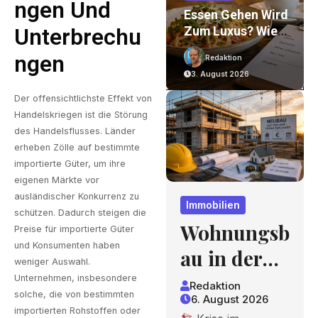
Ngen Und
on
Wohnungsbau In
Essen Gehen Wird
Der Krise: Worauf
Zum Luxus? Wie
Unterbrechu
Bauherren Und
Gastronomiepreis
Ngen
Redaktion
Redaktion
r
Käufer Bei
E Entstehen Und
6. August 2026
3. August 2026
nd
Kosten,
Worauf Gäste
Finanzierung Und
Achten Können
Der offensichtlichste Effekt von
Zeitplan Achten
Handelskriegen ist die Störung
Sollten
des Handelsflusses. Länder
erheben Zölle auf bestimmte
importierte Güter, um ihre
eigenen Märkte vor
ausländischer Konkurrenz zu
Immobilien
schützen. Dadurch steigen die
Wohnungsb
Preise für importierte Güter
und Konsumenten haben
au in der
weniger Auswahl.
Krise:
Unternehmen, insbesondere
Redaktion
solche, die von bestimmten
6. August 2026
Worauf
importierten Rohstoffen oder