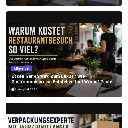
Allgemein
Essen Gehen Wird Zum Luxus? Wie
Gastronomiepreise Entstehen Und Worauf Gäste
Achten Können
3. August 2026