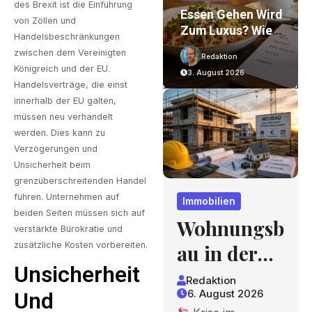
des Brexit ist die Einführung
on
Wohnungsbau In
Essen Gehen Wird
von Zöllen und
Der Krise: Worauf
Zum Luxus? Wie
Handelsbeschränkungen
Bauherren Und
Gastronomiepreis
zwischen dem Vereinigten
Redaktion
Redaktion
r
Käufer Bei
E Entstehen Und
Königreich und der EU.
6. August 2026
3. August 2026
nd
Kosten,
Worauf Gäste
Handelsverträge, die einst
Finanzierung Und
Achten Können
innerhalb der EU galten,
Zeitplan Achten
müssen neu verhandelt
Sollten
werden. Dies kann zu
Verzögerungen und
Unsicherheit beim
grenzüberschreitenden Handel
führen. Unternehmen auf
Immobilien
beiden Seiten müssen sich auf
Wohnungsb
verstärkte Bürokratie und
zusätzliche Kosten vorbereiten.
au in der
Unsicherheit
Krise:
Redaktion
6. August 2026
Und
Worauf