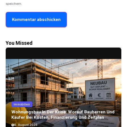
speichern.
You Missed
Immobilien
Wohnungsbau In Der Krise: Worauf Bauherren Und
Käufer Bei Kosten, Finanzierung Und Zeitplan
Achten Sollten
6. August 2026