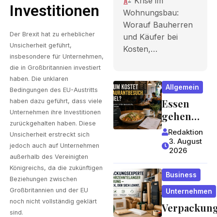
Krise im
Investitionen
Bauherren
Wohnungsbau:
Worauf Bauherren
und Käufer
Der Brexit hat zu erheblicher
und Käufer bei
bei Kosten,
Unsicherheit geführt,
Kosten,…
insbesondere für Unternehmen,
Finanzieru
die in Großbritannien investiert
ng und
haben. Die unklaren
Allgemein
Bedingungen des EU-Austritts
Zeitplan
Essen
haben dazu geführt, dass viele
achten
Unternehmen ihre Investitionen
gehen
zurückgehalten haben. Diese
wird zum
sollten
Redaktion
Unsicherheit erstreckt sich
Luxus?
3. August
jedoch auch auf Unternehmen
2026
Wie
außerhalb des Vereinigten
Gastrono
Königreichs, da die zukünftigen
Business
miepreis
Beziehungen zwischen
e
Großbritannien und der EU
Unternehmen
entstehe
noch nicht vollständig geklärt
Verpackun
sind.
n und