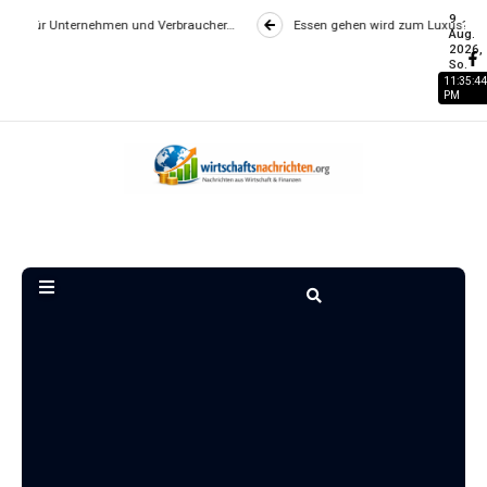
9
en und Verbraucher…
Essen gehen wird zum Luxus? Wie Gastronomiepreise
Aug.
2026,
So.
11:35:45
PM