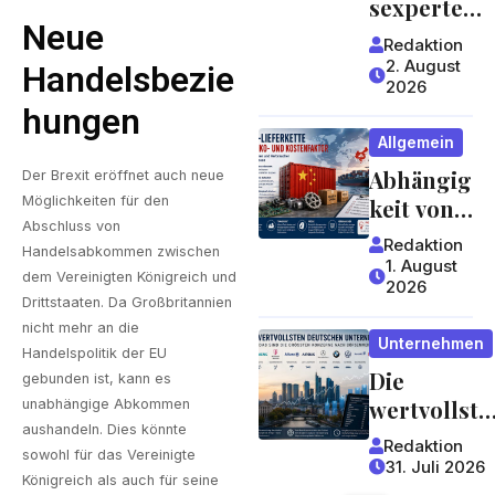
sexperte
worauf
Neue
mit
Redaktion
Gäste
jahrzehntel
2. August
Handelsbezie
achten
2026
anger
können
Hungen
Erfahrung 
Allgemein
ein Blick,
Abhängig
der sich
Der Brexit eröffnet auch neue
Möglichkeiten für den
keit von
lohnt
Abschluss von
China:
Redaktion
Handelsabkommen zwischen
Welche
1. August
dem Vereinigten Königreich und
2026
Risiken
Drittstaaten. Da Großbritannien
Lieferket
nicht mehr an die
Unternehmen
ten für
Handelspolitik der EU
Die
Unterneh
gebunden ist, kann es
wertvollste
men und
unabhängige Abkommen
aushandeln. Dies könnte
n
Verbrauc
Redaktion
sowohl für das Vereinigte
deutschen
her
31. Juli 2026
Königreich als auch für seine