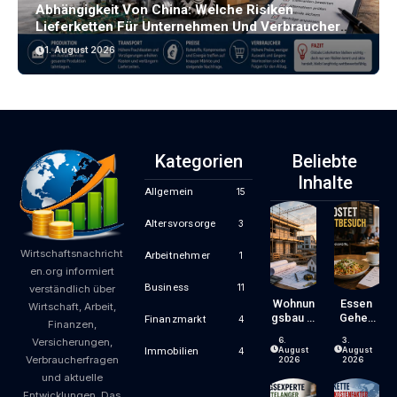
Abhängigkeit Von China: Welche Risiken
Lieferketten Für Unternehmen Und Verbraucher
Bergen
1. August 2026
Kategorien
Beliebte
Inhalte
Allgemein
15
Altersvorsorge
3
Wirtschaftsnachricht
Arbeitnehmer
1
en.org informiert
Business
11
verständlich über
Wohnun
Essen
Wirtschaft, Arbeit,
Gsbau In
Gehen
Finanzmarkt
4
Finanzen,
Der
Wird
6.
3.
Versicherungen,
Krise:
Zum
August
August
Immobilien
4
Verbraucherfragen
Worauf
Luxus?
2026
2026
Bauherr
Wie
und aktuelle
En Und
Gastron
Entwicklungen. Das