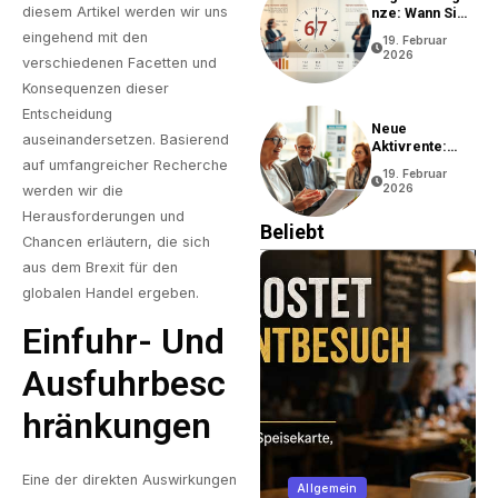
diesem Artikel werden wir uns
Nze: Wann Sie
In Rente Gehen
eingehend mit den
19. Februar
Können
2026
verschiedenen Facetten und
Konsequenzen dieser
Entscheidung
Neue
auseinandersetzen. Basierend
Aktivrente:
Vorteile Und
auf umfangreicher Recherche
19. Februar
Bedingungen
2026
werden wir die
Herausforderungen und
Beliebt
Chancen erläutern, die sich
aus dem Brexit für den
globalen Handel ergeben.
Einfuhr- Und
Ausfuhrbesc
Hränkungen
Eine der direkten Auswirkungen
Immobilien
Allgemein