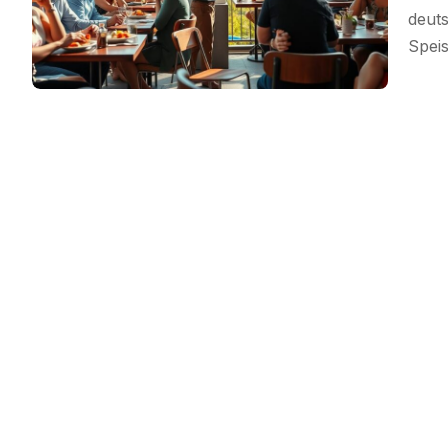
deut
Spei
Allgemein
Abhängigkeit Von China:
Risiken Lieferketten Für
Unternehmen Und Verbra
Redaktion
1. August 2026
Bergen