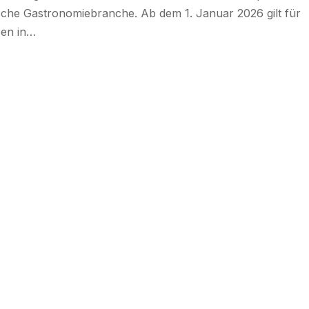
sche Gastronomiebranche. Ab dem 1. Januar 2026 gilt für
sen in…
Immobilien
 Welche
Wohnungsbau In Der Krise:
Worauf Bauherren Und Käufer
ucher
Bei Kosten, Finanzierung Und
Redaktion
6. August 2026
Zeitplan Achten Sollten