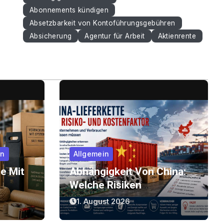
Abonnements kündigen
Absetzbarkeit von Kontoführungsgebühren
Absicherung
Agentur für Arbeit
Aktienrente
en
Allgemein
e Mit
Abhängigkeit Von China:
Welche Risiken
k, Der
Lieferketten Für
1. August 2026
Unternehmen Und