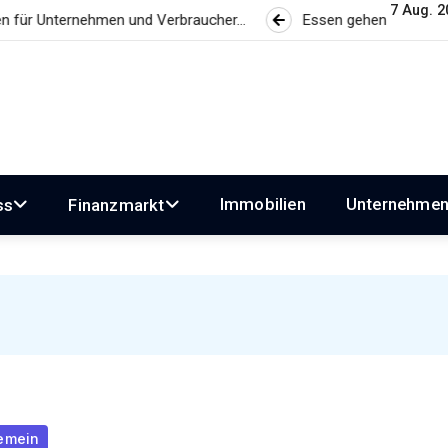
7 Aug. 20
nehmen und Verbraucher…
Essen gehen wird zum Luxus? Wie 
Immobilien
Unternehme
ss
Finanzmarkt
emein