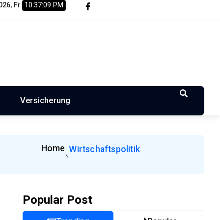
26, Fr.
10:37:10 PM
Gastronomiepreise entstehen und worauf…
Wohnungsbau in d
n
Versicherung
Home
Wirtschaftspolitik
Popular Post