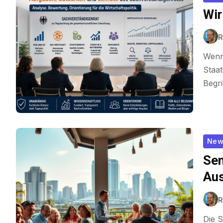
Wir
R
Wenn
Staat
Begri
New
Sen
Au
R
Die 