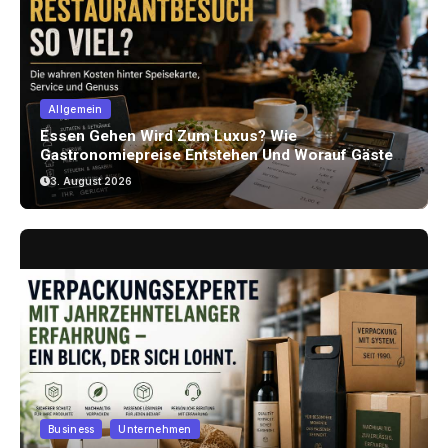
Allgemein
Essen Gehen Wird Zum Luxus? Wie
Gastronomiepreise Entstehen Und Worauf Gäste
Achten Können
3. August 2026
Business
Unternehmen