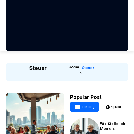
Steuer
Home
Steuer
Popular Post
Trending
Popular
Wie Stelle Ich
Meinen
Rentenantrag?