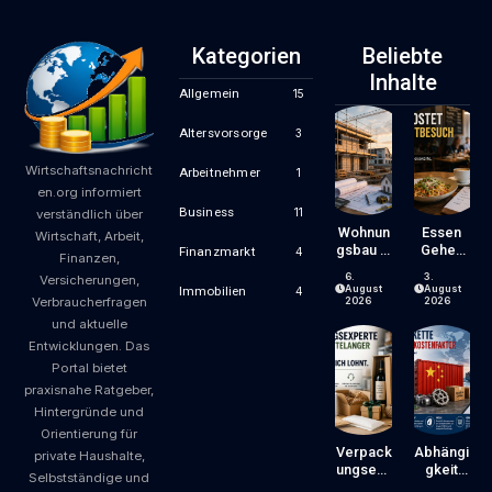
Kategorien
Beliebte
Inhalte
Allgemein
15
Altersvorsorge
3
Wirtschaftsnachricht
Arbeitnehmer
1
en.org informiert
Business
11
verständlich über
Wohnun
Essen
Wirtschaft, Arbeit,
Gsbau In
Gehen
Finanzmarkt
4
Finanzen,
Der
Wird
6.
3.
Versicherungen,
Krise:
Zum
August
August
Immobilien
4
Verbraucherfragen
Worauf
Luxus?
2026
2026
Bauherr
Wie
und aktuelle
En Und
Gastron
Entwicklungen. Das
Käufer
Omiepre
Portal bietet
Bei
Ise
praxisnahe Ratgeber,
Kosten,
Entsteh
Finanzie
En Und
Hintergründe und
Rung
Worauf
Orientierung für
Und
Gäste
Verpack
Abhängi
private Haushalte,
Zeitplan
Achten
Ungsexp
Gkeit
Selbstständige und
Achten
Können
Erte Mit
Von