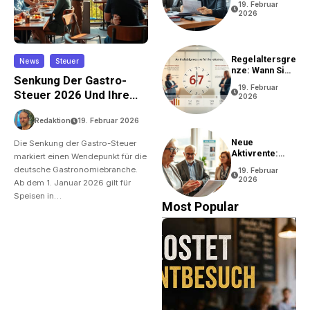
19. Februar
2026
Regelaltersgre
News
Steuer
Nze: Wann Sie
Senkung Der Gastro-
In Rente Gehen
19. Februar
Können
Steuer 2026 Und Ihre
2026
Auswirkungen
Redaktion
19. Februar 2026
Neue
Die Senkung der Gastro-Steuer
Aktivrente:
markiert einen Wendepunkt für die
Vorteile Und
deutsche Gastronomiebranche.
19. Februar
Bedingungen
2026
Ab dem 1. Januar 2026 gilt für
Speisen in…
Most Popular