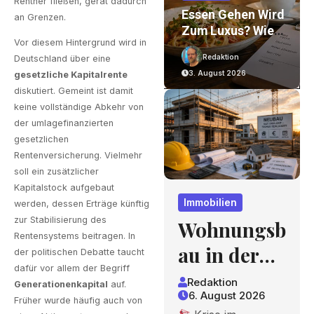
Rentner fließen, gerät dadurch
 In
Essen Gehen Wird
Verpackungsexpe
an Grenzen.
rauf
Zum Luxus? Wie
Rte Mit
Vor diesem Hintergrund wird in
nd
Gastronomiepreis
Jahrzehntelanger
Redaktion
Redaktion
Deutschland über eine
E Entstehen Und
Erfahrung – Ein
3. August 2026
2. August 2026
gesetzliche Kapitalrente
Worauf Gäste
Blick, Der Sich
diskutiert. Gemeint ist damit
 Und
Achten Können
Lohnt
keine vollständige Abkehr von
ten
der umlagefinanzierten
gesetzlichen
Rentenversicherung. Vielmehr
soll ein zusätzlicher
Kapitalstock aufgebaut
Immobilien
werden, dessen Erträge künftig
zur Stabilisierung des
Wohnungsb
Rentensystems beitragen. In
au in der
der politischen Debatte taucht
dafür vor allem der Begriff
Krise:
Redaktion
Generationenkapital
auf.
6. August 2026
Worauf
Früher wurde häufig auch von