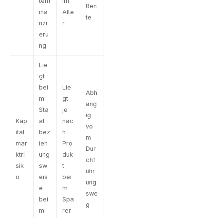
tenf
im
Ren
ina
Alte
te
nzi
r
eru
ng
Lie
gt
bei
Lie
Abh
m
gt
äng
Sta
je
ig
Kap
at
nac
vo
ital
bez
h
m
mar
ieh
Pro
Dur
ktri
ung
duk
chf
sik
sw
t
ühr
o
eis
bei
ung
e
m
swe
bei
Spa
g
m
rer