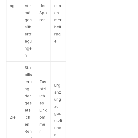
ng
Ver
der
eitn
mö
Spa
eh
gen
rer
mer
süb
beit
ertr
räg
agu
e
nge
n
Sta
bilis
ieru
Zus
Erg
ng
ätzl
änz
der
ich
ung
ges
es
zur
etzl
Eink
ges
Ziel
ich
om
etzli
en
me
che
Ren
n
n