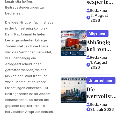
sexperte
langfristig helfen,
worauf
mit
Beitragssteigerungen zu
Redaktion
Gäste
begrenzen.
jahrzehntel
2. August
achten
2026
anger
Die Idee klingt einfach, ist aber
können
Erfahrung 
in der Umsetzung komplex.
Allgemein
ein Blick,
Denn Kapitalmärkte liefern
keine garantierten Erträge.
Abhängig
der sich
Zudem stellt sich die Frage,
keit von
lohnt
wer das Vermögen verwaltet,
China:
Redaktion
wie unabhängig die
Welche
1. August
Anlageentscheidungen
2026
Risiken
getroffen werden, welche
Lieferket
Risiken der Staat trägt und
Unternehmen
ten für
wann überhaupt spürbare
Die
Unterneh
Entlastungen entstehen. Für
Beitragszahler ist außerdem
wertvollste
men und
entscheidend, ob durch die
n
Verbrauc
Redaktion
geplante Kapitalrente ein
deutschen
her
31. Juli 2026
individueller Anspruch entsteht