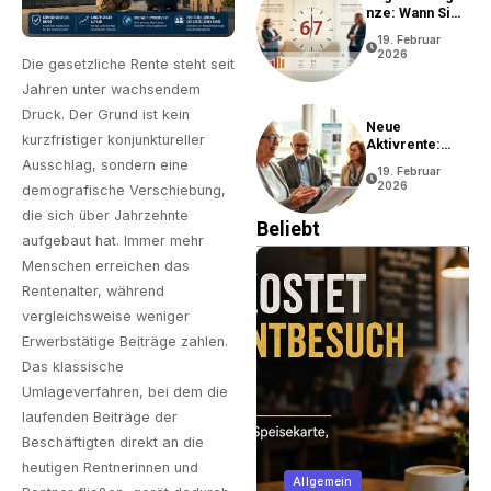
Nze: Wann Sie
In Rente Gehen
19. Februar
Können
2026
Die gesetzliche Rente steht seit
Jahren unter wachsendem
Druck. Der Grund ist kein
Neue
kurzfristiger konjunktureller
Aktivrente:
Vorteile Und
Ausschlag, sondern eine
19. Februar
Bedingungen
2026
demografische Verschiebung,
die sich über Jahrzehnte
Beliebt
aufgebaut hat. Immer mehr
Menschen erreichen das
Rentenalter, während
vergleichsweise weniger
Erwerbstätige Beiträge zahlen.
Das klassische
Umlageverfahren, bei dem die
laufenden Beiträge der
Beschäftigten direkt an die
Business
heutigen Rentnerinnen und
Allgemein
Unternehmen