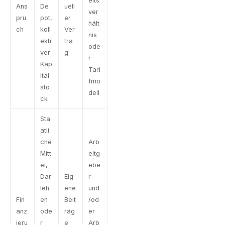
eits
Ans
De
uell
ver
pru
pot,
er
hält
ch
koll
Ver
nis
ekti
tra
ode
ver
g
r
Kap
Tari
ital
fmo
sto
dell
ck
Sta
atli
che
Arb
Mitt
eitg
el,
ebe
Dar
Eig
r-
leh
ene
und
Fin
en
Beit
/od
anz
ode
räg
er
ieru
r
e
Arb