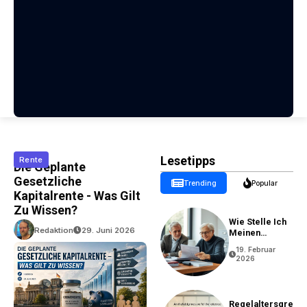
Lesetipps
Rente
Die Geplante
Gesetzliche
Trending
Popular
Kapitalrente - Was Gilt
Zu Wissen?
Wie Stelle Ich
Redaktion
29. Juni 2026
Meinen
Rentenantrag?
19. Februar
2026
Regelaltersgre