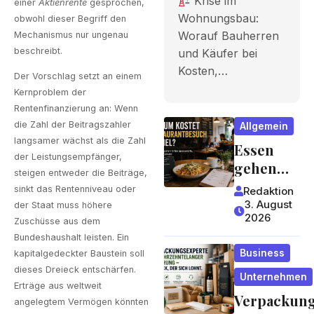
Krise im
einer
Aktienrente
gesprochen,
Bauherren
Wohnungsbau:
obwohl dieser Begriff den
Worauf Bauherren
und Käufer
Mechanismus nur ungenau
beschreibt.
und Käufer bei
bei Kosten,
Kosten,…
Der Vorschlag setzt an einem
Finanzieru
Kernproblem der
Rentenfinanzierung an: Wenn
ng und
die Zahl der Beitragszahler
Allgemein
Zeitplan
langsamer wächst als die Zahl
Essen
der Leistungsempfänger,
achten
gehen
steigen entweder die Beiträge,
wird zum
sollten
sinkt das Rentenniveau oder
Redaktion
Luxus?
3. August
der Staat muss höhere
2026
Wie
Zuschüsse aus dem
Gastrono
Bundeshaushalt leisten. Ein
Business
kapitalgedeckter Baustein soll
miepreis
dieses Dreieck entschärfen.
e
Unternehmen
Erträge aus weltweit
entstehe
Verpackun
angelegtem Vermögen könnten
n und