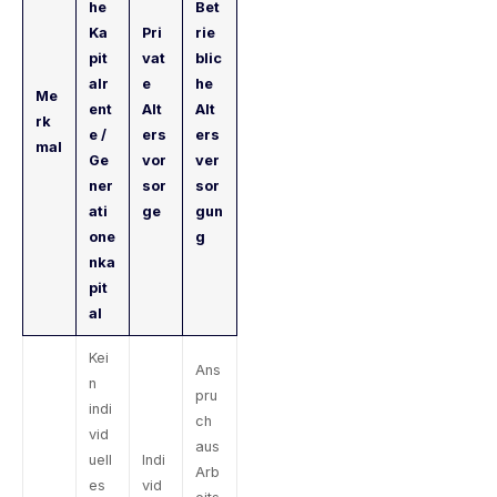
he
Bet
Ka
Pri
rie
pit
vat
blic
alr
e
he
Me
ent
Alt
Alt
rk
e /
ers
ers
mal
Ge
vor
ver
ner
sor
sor
ati
ge
gun
one
g
nka
pit
al
Kei
Ans
n
pru
indi
ch
vid
aus
uell
Indi
Arb
es
vid