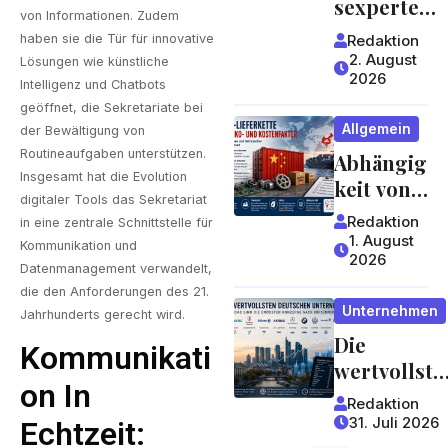
sexperte
von Informationen. Zudem
worauf
mit
Redaktion
haben sie die Tür für innovative
Gäste
jahrzehntel
2. August
Lösungen wie
künstliche
achten
2026
anger
Intelligenz
und Chatbots
können
Erfahrung 
geöffnet, die Sekretariate bei
Allgemein
der Bewältigung von
ein Blick,
Routineaufgaben unterstützen.
Abhängig
der sich
Insgesamt hat die Evolution
keit von
lohnt
digitaler Tools das Sekretariat
China:
Redaktion
in eine zentrale Schnittstelle für
Welche
1. August
Kommunikation und
2026
Risiken
Datenmanagement verwandelt,
Lieferket
die den Anforderungen des 21.
Unternehmen
ten für
Jahrhunderts gerecht wird.
Die
Unterneh
Kommunikati
wertvollste
men und
On In
n
Verbrauc
Redaktion
deutschen
her
31. Juli 2026
Echtzeit: