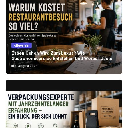
Allgemein
Essen Gehen Wird Zum Luxus? Wie
Gastronomiepreise Entstehen Und Worauf Gäste
Achten Können
3. August 2026