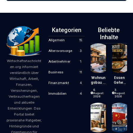
Kategorien
Beliebte
Inhalte
Allgemein
15
Altersvorsorge
3
Wirtschaftsnachricht
Arbeitnehmer
1
en.org informiert
Business
11
verständlich über
Wohnun
Essen
Wirtschaft, Arbeit,
Gsbau In
Gehen
Finanzmarkt
4
Finanzen,
Der
Wird
6.
3.
Versicherungen,
Krise:
Zum
August
August
Immobilien
4
Verbraucherfragen
Worauf
Luxus?
2026
2026
Bauherr
Wie
und aktuelle
En Und
Gastron
Entwicklungen. Das
Käufer
Omiepre
Portal bietet
Bei
Ise
praxisnahe Ratgeber,
Kosten,
Entsteh
Finanzie
En Und
Hintergründe und
Rung
Worauf
Orientierung für