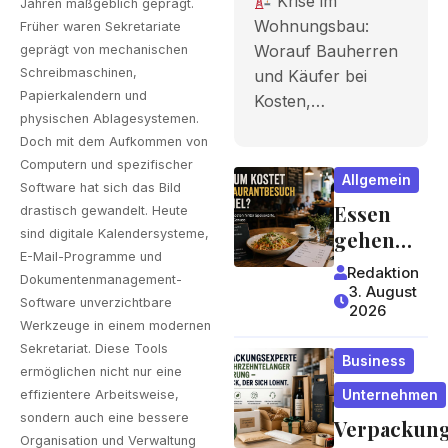
Krise im
Jahren maßgeblich geprägt.
Bauherren
Wohnungsbau:
Früher waren Sekretariate
Worauf Bauherren
und Käufer
geprägt von mechanischen
Schreibmaschinen,
und Käufer bei
bei Kosten,
Papierkalendern und
Kosten,…
physischen Ablagesystemen.
Finanzieru
Doch mit dem Aufkommen von
ng und
Computern und spezifischer
Allgemein
Software hat sich das Bild
Zeitplan
Essen
drastisch gewandelt. Heute
achten
gehen
sind digitale Kalendersysteme,
E-Mail-Programme und
wird zum
sollten
Redaktion
Dokumentenmanagement-
Luxus?
3. August
Software unverzichtbare
2026
Wie
Werkzeuge in einem modernen
Gastrono
Sekretariat. Diese Tools
Business
miepreis
ermöglichen nicht nur eine
e
Unternehmen
effizientere Arbeitsweise,
entstehe
sondern auch eine bessere
Verpackun
Organisation und Verwaltung
n und