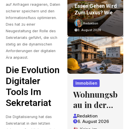
auf Anfragen reagieren, Daten
on
Wohnungsbau In
Essen Gehen Wird
sicherer speichern und den
Der Krise: Worauf
Zum Luxus? Wie
Informationsfluss optimieren.
Bauherren Und
Gastronomiepreis
Redaktion
Redaktion
Dies hat zu einer
r
Käufer Bei
E Entstehen Und
6. August 2026
3. August 2026
Neugestaltung der Rolle des
nd
Kosten,
Worauf Gäste
Sekretariats geführt, die sich
Finanzierung Und
Achten Können
stetig an die dynamischen
Zeitplan Achten
Anforderungen der digitalen
Sollten
Ära anpasst.
Die Evolution
Digitaler
Immobilien
Tools Im
Wohnungsb
Sekretariat
au in der
Krise:
Redaktion
Die Digitalisierung hat das
6. August 2026
Worauf
Sekretariat in den letzten