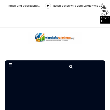
6
cher…
Essen gehen wird zum Luxus? Wie Gastronomiepreise entstehen un
Aug.
2026,
Do.
6:55:14
PM