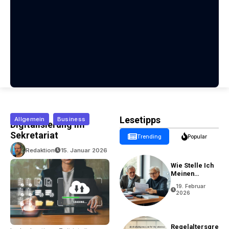
Lesetipps
Allgemein
Business
Digitalisierung Im
Sekretariat
Trending
Popular
Redaktion
15. Januar 2026
Wie Stelle Ich
Meinen
Rentenantrag?
19. Februar
2026
Regelaltersgre