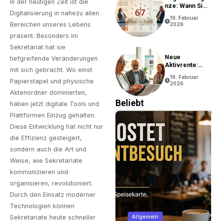
In der heutigen Zeit ist die
Nze: Wann Sie
Digitalisierung in nahezu allen
In Rente Gehen
19. Februar
Können
Bereichen unseres Lebens
2026
präsent. Besonders im
Sekretariat hat sie
Neue
tiefgreifende Veränderungen
Aktivrente:
mit sich gebracht. Wo einst
Vorteile Und
19. Februar
Bedingungen
Papierstapel und physische
2026
Aktenordner dominierten,
Beliebt
haben jetzt digitale Tools und
Plattformen Einzug gehalten.
Diese Entwicklung hat nicht nur
die Effizienz gesteigert,
sondern auch die Art und
Weise, wie Sekretariate
kommunizieren und
organisieren, revolutioniert.
Durch den Einsatz moderner
Technologien können
Immobilien
Allgemein
Sekretariate heute schneller