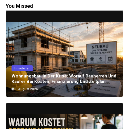
You Missed
Immobilien
Wohnungsbau In Der Krise: Worauf Bauherren Und
Käufer Bei Kosten, Finanzierung Und Zeitplan
Achten Sollten
6. August 2026