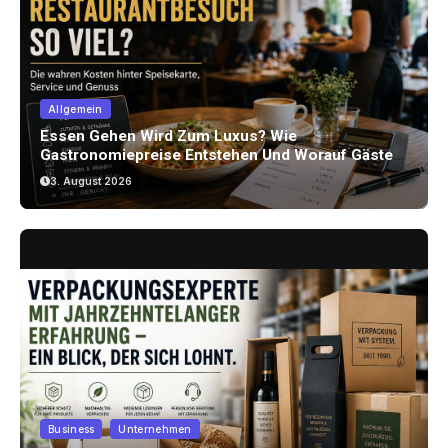
Allgemein
Essen Gehen Wird Zum Luxus? Wie
Gastronomiepreise Entstehen Und Worauf Gäste
Achten Können
3. August 2026
Business
Unternehmen