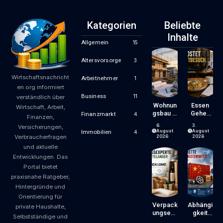
Kategorien
Beliebte
Inhalte
Allgemein
15
Altersvorsorge
3
Wirtschaftsnachricht
Arbeitnehmer
1
en.org informiert
Business
11
verständlich über
Wohnun
Essen
Wirtschaft, Arbeit,
Gsbau In
Gehen
Finanzmarkt
4
Finanzen,
Der
Wird
6.
3.
Versicherungen,
Krise:
Zum
August
August
Immobilien
4
Verbraucherfragen
Worauf
Luxus?
2026
2026
Bauherr
Wie
und aktuelle
En Und
Gastron
Entwicklungen. Das
Käufer
Omiepre
Portal bietet
Bei
Ise
praxisnahe Ratgeber,
Kosten,
Entsteh
Finanzie
En Und
Hintergründe und
Rung
Worauf
Orientierung für
Und
Gäste
Verpack
Abhängi
private Haushalte,
Zeitplan
Achten
Ungsexp
Gkeit
Selbstständige und
Achten
Können
Erte Mit
Von