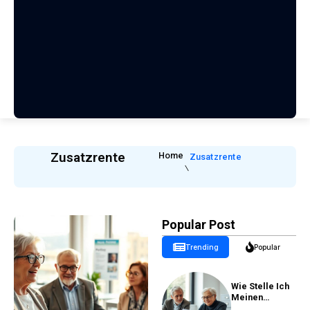
Zusatzrente
Home
Zusatzrente
Popular Post
Trending
Popular
Wie Stelle Ich
Meinen
Rentenantrag?