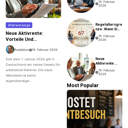
19. Februar
2026
Regelaltersgre
Altersvorsorge
Nze: Wann Sie
Neue Aktivrente:
In Rente Gehen
19. Februar
Können
Vorteile Und
2026
Bedingungen
Redaktion
19. Februar 2026
Neue
Seit dem 1. Januar 2026 gilt in
Aktivrente:
Deutschland ein neues Gesetz für
Vorteile Und
arbeitende Rentner. Die neue
19. Februar
Bedingungen
2026
Aktivrente ist keine
eigenständige…
Most Popular