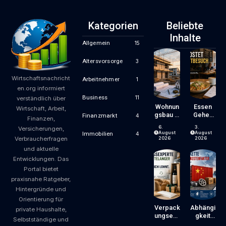
Kategorien
Beliebte
Inhalte
Allgemein
15
Altersvorsorge
3
Wirtschaftsnachricht
Arbeitnehmer
1
en.org informiert
Business
11
verständlich über
Wohnun
Essen
Wirtschaft, Arbeit,
Gsbau In
Gehen
Finanzmarkt
4
Finanzen,
Der
Wird
6.
3.
Versicherungen,
Krise:
Zum
August
August
Immobilien
4
Verbraucherfragen
Worauf
Luxus?
2026
2026
Bauherr
Wie
und aktuelle
En Und
Gastron
Entwicklungen. Das
Käufer
Omiepre
Portal bietet
Bei
Ise
praxisnahe Ratgeber,
Kosten,
Entsteh
Finanzie
En Und
Hintergründe und
Rung
Worauf
Orientierung für
Und
Gäste
Verpack
Abhängi
private Haushalte,
Zeitplan
Achten
Ungsexp
Gkeit
Selbstständige und
Achten
Können
Erte Mit
Von