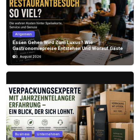
Allgemein
Essen Gehen Wird Zum Luxus? Wie
Gastronomiepreise Entstehen Und Worauf Gäste
Achten Können
3. August 2026
Business
Unternehmen