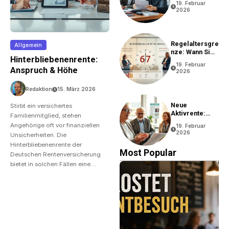
19. Februar
2026
Regelaltersgre
Allgemein
Nze: Wann Sie
Hinterbliebenenrente:
In Rente Gehen
19. Februar
Können
Anspruch & Höhe
2026
Redaktion
15. März 2026
Neue
Stirbt ein versichertes
Aktivrente:
Familienmitglied, stehen
Vorteile Und
Angehörige oft vor finanziellen
19. Februar
Bedingungen
2026
Unsicherheiten. Die
Hinterbliebenenrente der
Most Popular
Deutschen Rentenversicherung
bietet in solchen Fällen eine…