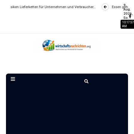
9
ieferketten für Unternehmen und Verbraucher…
Essen gehen wird zum Luxu
Aug.
2026,
So.
10:17:57
AM