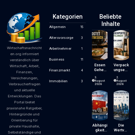
Kategorien
Beliebte
Inhalte
Allgemein
15
Altersvorsorge
3
Wirtschaftsnachricht
Arbeitnehmer
1
en.org informiert
Business
11
verständlich über
Essen
Verpack
Wirtschaft, Arbeit,
Gehen
Ungsexp
Finanzmarkt
4
Finanzen,
Wird
Erte Mit
3.
2.
Versicherungen,
Zum
Jahrzeh
August
August
Immobilien
3
Verbraucherfragen
Luxus?
Ntelang
2026
2026
Wie
Er
und aktuelle
Gastron
Erfahrun
Entwicklungen. Das
Omiepre
G – Ein
Portal bietet
Ise
Blick,
praxisnahe Ratgeber,
Entsteh
Der Sich
En Und
Lohnt
Hintergründe und
Worauf
Orientierung für
Gäste
Abhängi
Die
private Haushalte,
Achten
Gkeit
Wertvoll
Selbstständige und
Können
Von
Sten