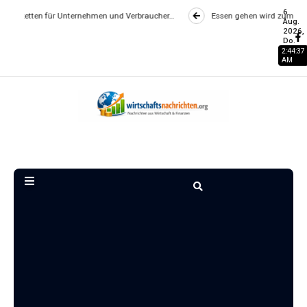
6
 für Unternehmen und Verbraucher…
Essen gehen wird zum Luxus? Wie Gast
Aug.
2026,
Do.
2:44:38
AM