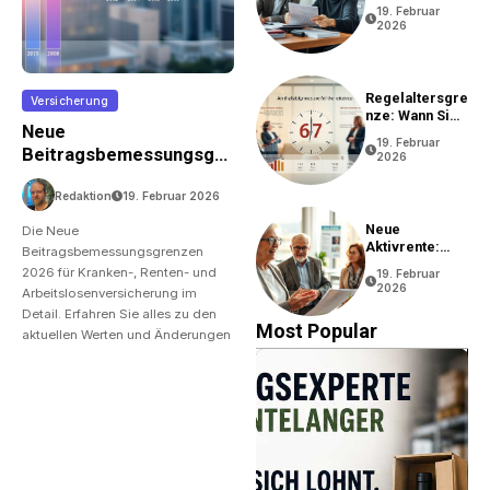
Rentenantrag?
19. Februar
2026
Regelaltersgre
Versicherung
Nze: Wann Sie
Neue
In Rente Gehen
19. Februar
Können
Beitragsbemessungsgre
2026
Nzen 2026 Im Überblick
Redaktion
19. Februar 2026
Neue
Die Neue
Aktivrente:
Beitragsbemessungsgrenzen
Vorteile Und
2026 für Kranken-, Renten- und
19. Februar
Bedingungen
2026
Arbeitslosenversicherung im
Detail. Erfahren Sie alles zu den
Most Popular
aktuellen Werten und Änderungen