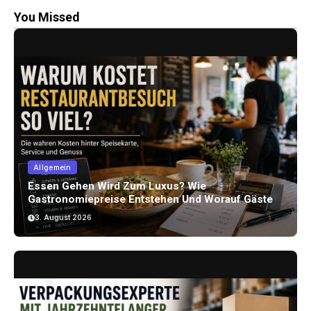
You Missed
Allgemein
Essen Gehen Wird Zum Luxus? Wie
Gastronomiepreise Entstehen Und Worauf Gäste
Achten Können
3. August 2026