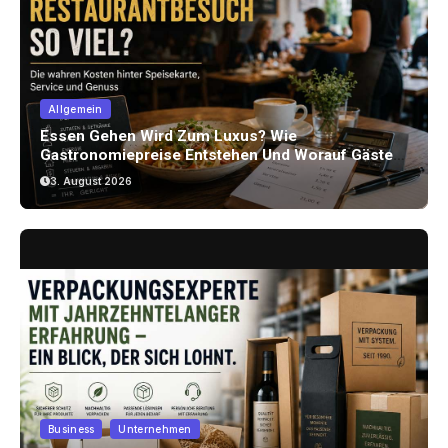
Allgemein
Essen Gehen Wird Zum Luxus? Wie
Gastronomiepreise Entstehen Und Worauf Gäste
Achten Können
3. August 2026
Business
Unternehmen