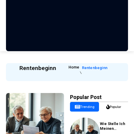
Rentenbeginn
Home
Rentenbeginn
Popular Post
Trending
Popular
Wie Stelle Ich
Meinen
Rentenantrag?