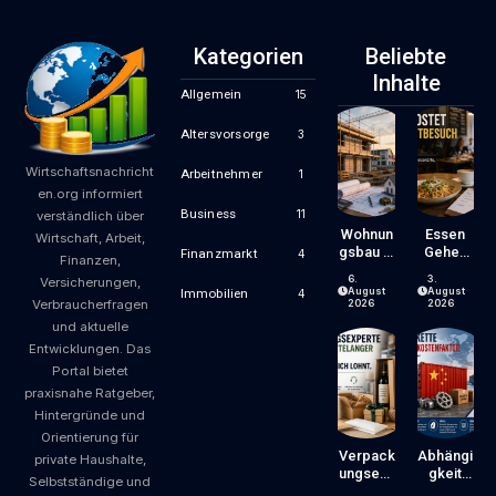
Kategorien
Beliebte
Inhalte
Allgemein
15
Altersvorsorge
3
Wirtschaftsnachricht
Arbeitnehmer
1
en.org informiert
Business
11
verständlich über
Wohnun
Essen
Wirtschaft, Arbeit,
Gsbau In
Gehen
Finanzmarkt
4
Finanzen,
Der
Wird
6.
3.
Versicherungen,
Krise:
Zum
August
August
Immobilien
4
Verbraucherfragen
Worauf
Luxus?
2026
2026
Bauherr
Wie
und aktuelle
En Und
Gastron
Entwicklungen. Das
Käufer
Omiepre
Portal bietet
Bei
Ise
praxisnahe Ratgeber,
Kosten,
Entsteh
Finanzie
En Und
Hintergründe und
Rung
Worauf
Orientierung für
Und
Gäste
Verpack
Abhängi
private Haushalte,
Zeitplan
Achten
Ungsexp
Gkeit
Selbstständige und
Achten
Können
Erte Mit
Von