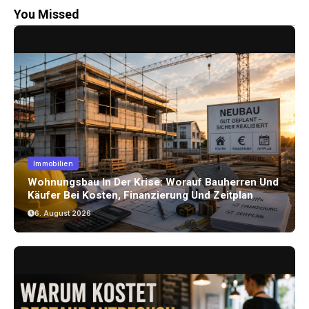
You Missed
Immobilien
Wohnungsbau In Der Krise: Worauf Bauherren Und
Käufer Bei Kosten, Finanzierung Und Zeitplan
Achten Sollten
6. August 2026