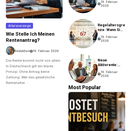
19. Februar
2026
Regelaltersgre
Altersvorsorge
Nze: Wann Sie
Wie Stelle Ich Meinen
In Rente Gehen
19. Februar
Können
Rentenantrag?
2026
Redaktion
19. Februar 2026
Neue
Die Rente kommt nicht von allein.
Aktivrente:
In Deutschland gilt ein klares
Vorteile Und
Prinzip: Ohne Antrag keine
19. Februar
Bedingungen
2026
Zahlung. Wer das gesetzliche
Rentenalter…
Most Popular