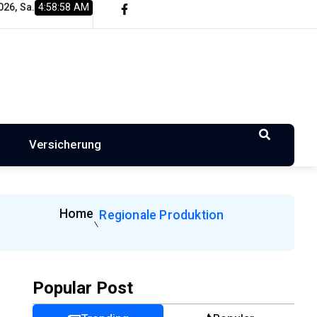
026, Sa.
4:58:58 AM
Gastronomiepreise entstehen und worauf…
Wohnungsbau in 
n
Versicherung
Home
Regionale Produktion
Popular Post