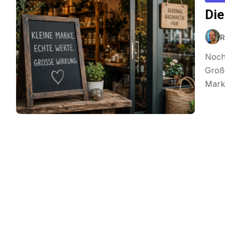
Die
R
Noch 
Große
Mark