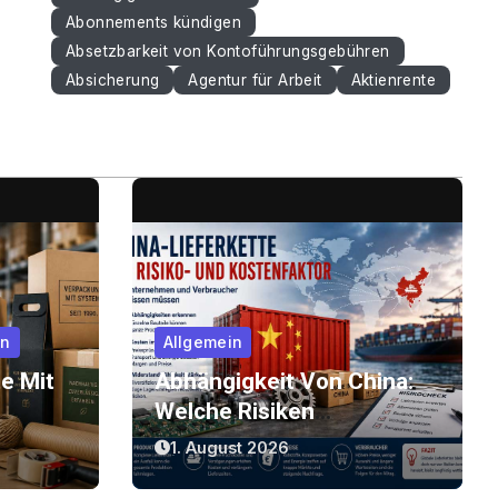
Abonnements kündigen
Absetzbarkeit von Kontoführungsgebühren
Absicherung
Agentur für Arbeit
Aktienrente
en
Allgemein
e Mit
Abhängigkeit Von China:
Welche Risiken
k, Der
Lieferketten Für
1. August 2026
Unternehmen Und