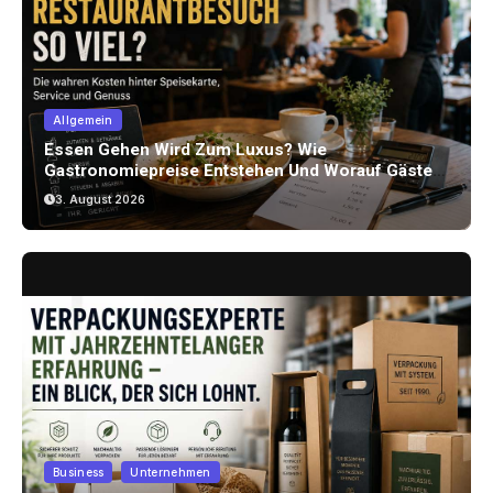
Allgemein
Essen Gehen Wird Zum Luxus? Wie
Gastronomiepreise Entstehen Und Worauf Gäste
Achten Können
3. August 2026
Business
Unternehmen