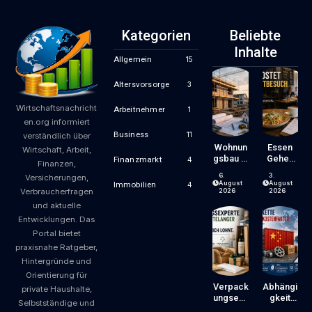
Kategorien
Beliebte
Inhalte
Allgemein
15
Altersvorsorge
3
Wirtschaftsnachricht
Arbeitnehmer
1
en.org informiert
Business
11
verständlich über
Wohnun
Essen
Wirtschaft, Arbeit,
Gsbau In
Gehen
Finanzmarkt
4
Finanzen,
Der
Wird
6.
3.
Versicherungen,
Krise:
Zum
August
August
Immobilien
4
Verbraucherfragen
Worauf
Luxus?
2026
2026
Bauherr
Wie
und aktuelle
En Und
Gastron
Entwicklungen. Das
Käufer
Omiepre
Portal bietet
Bei
Ise
praxisnahe Ratgeber,
Kosten,
Entsteh
Finanzie
En Und
Hintergründe und
Rung
Worauf
Orientierung für
Und
Gäste
Verpack
Abhängi
private Haushalte,
Zeitplan
Achten
Ungsexp
Gkeit
Selbstständige und
Achten
Können
Erte Mit
Von