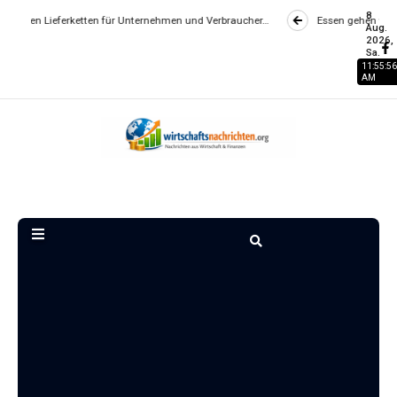
8
erketten für Unternehmen und Verbraucher…
Essen gehen wird zum Luxus? 
Aug.
2026,
Sa.
11:55:56
AM