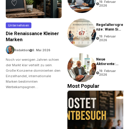
19. Februar
2026
Regelaltersgre
Unternehmen
Nze: Wann Sie
Die Renaissance Kleiner
In Rente Gehen
19. Februar
Können
Marken
2026
Redaktion
9. Mai 2026
Neue
Noch vor wenigen Jahren schien
Aktivrente:
der Markt klar verteilt zu sein.
Vorteile Und
Große Konzerne dominierten den
19. Februar
Bedingungen
2026
Einzelhandel, internationale
Marken bestimmten
Most Popular
Werbekampagnen…