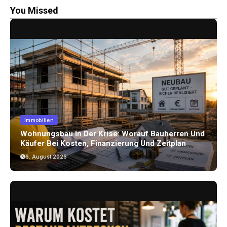
You Missed
Immobilien
Wohnungsbau In Der Krise: Worauf Bauherren Und
Käufer Bei Kosten, Finanzierung Und Zeitplan
Achten Sollten
6. August 2026