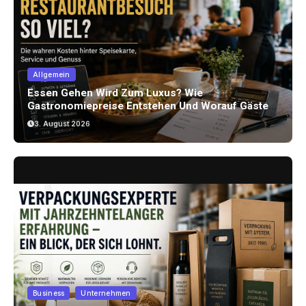
Allgemein
Essen Gehen Wird Zum Luxus? Wie
Gastronomiepreise Entstehen Und Worauf Gäste
Achten Können
3. August 2026
Business
Unternehmen