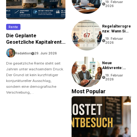
19. Februar
2026
Regelaltersgre
Rente
Nze: Wann Sie
Die Geplante
In Rente Gehen
19. Februar
Können
Gesetzliche Kapitalrente
2026
– Was Gilt Zu Wissen?
Redaktion
29. Juni 2026
Neue
Die gesetzliche Rente steht seit
Aktivrente:
Jahren unter wachsendem Druck.
Vorteile Und
Der Grund ist kein kurzfristiger
19. Februar
Bedingungen
2026
konjunktureller Ausschlag,
sondern eine demografische
Most Popular
Verschiebung,…