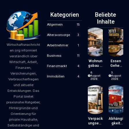
Kategorien
Beliebte
Inhalte
Allgemein
15
Altersvorsorge
3
Wirtschaftsnachricht
Arbeitnehmer
1
en.org informiert
Business
11
verständlich über
Wohnun
Essen
Wirtschaft, Arbeit,
Gsbau In
Gehen
Finanzmarkt
4
Finanzen,
Der
Wird
6.
3.
Versicherungen,
Krise:
Zum
August
August
Immobilien
4
Verbraucherfragen
Worauf
Luxus?
2026
2026
Bauherr
Wie
und aktuelle
En Und
Gastron
Entwicklungen. Das
Käufer
Omiepre
Portal bietet
Bei
Ise
praxisnahe Ratgeber,
Kosten,
Entsteh
Finanzie
En Und
Hintergründe und
Rung
Worauf
Orientierung für
Und
Gäste
Verpack
Abhängi
private Haushalte,
Zeitplan
Achten
Ungsexp
Gkeit
Selbstständige und
Achten
Können
Erte Mit
Von