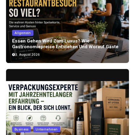
Allgemein
Essen Gehen Wird Zum Luxus? Wie
Gastronomiepreise Entstehen Und Worauf Gäste
Achten Können
3. August 2026
Business
Unternehmen