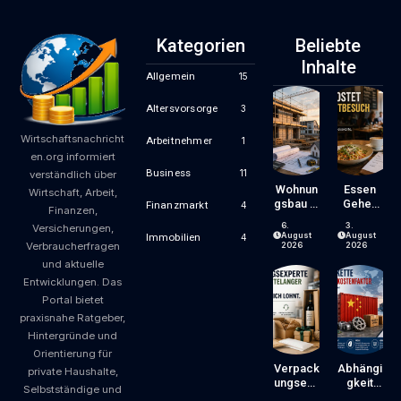
Kategorien
Beliebte
Inhalte
Allgemein
15
Altersvorsorge
3
Wirtschaftsnachricht
Arbeitnehmer
1
en.org informiert
Business
11
verständlich über
Wohnun
Essen
Wirtschaft, Arbeit,
Gsbau In
Gehen
Finanzmarkt
4
Finanzen,
Der
Wird
6.
3.
Versicherungen,
Krise:
Zum
August
August
Immobilien
4
Verbraucherfragen
Worauf
Luxus?
2026
2026
Bauherr
Wie
und aktuelle
En Und
Gastron
Entwicklungen. Das
Käufer
Omiepre
Portal bietet
Bei
Ise
praxisnahe Ratgeber,
Kosten,
Entsteh
Finanzie
En Und
Hintergründe und
Rung
Worauf
Orientierung für
Und
Gäste
Verpack
Abhängi
private Haushalte,
Zeitplan
Achten
Ungsexp
Gkeit
Selbstständige und
Achten
Können
Erte Mit
Von