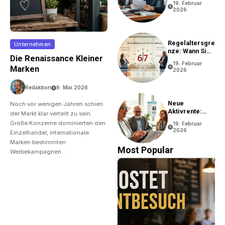
19. Februar
2026
Regelaltersgre
Unternehmen
Nze: Wann Sie
Die Renaissance Kleiner
In Rente Gehen
19. Februar
Können
Marken
2026
Redaktion
9. Mai 2026
Neue
Noch vor wenigen Jahren schien
Aktivrente:
der Markt klar verteilt zu sein.
Vorteile Und
Große Konzerne dominierten den
19. Februar
Bedingungen
2026
Einzelhandel, internationale
Marken bestimmten
Most Popular
Werbekampagnen…