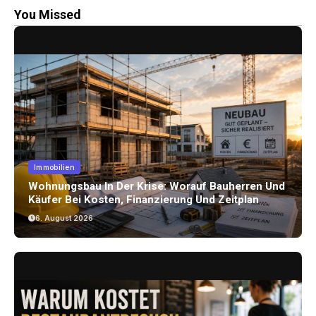
You Missed
Immobilien
Wohnungsbau In Der Krise: Worauf Bauherren Und
Käufer Bei Kosten, Finanzierung Und Zeitplan
Achten Sollten
6. August 2026