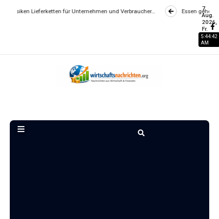
7
 Lieferketten für Unternehmen und Verbraucher…
Essen gehen wird zum Lu
Aug.
2026,
Fr.
5:44:43
AM