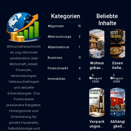
Kategorien
Beliebte
Inhalte
Allgemein
15
Altersvorsorge
3
Wirtschaftsnachricht
Arbeitnehmer
1
en.org informiert
Business
11
verständlich über
Wohnun
Essen
Wirtschaft, Arbeit,
Gsbau In
Gehen
Finanzmarkt
4
Finanzen,
Der
Wird
6.
3.
Versicherungen,
Krise:
Zum
August
August
Immobilien
4
Verbraucherfragen
Worauf
Luxus?
2026
2026
Bauherr
Wie
und aktuelle
En Und
Gastron
Entwicklungen. Das
Käufer
Omiepre
Portal bietet
Bei
Ise
praxisnahe Ratgeber,
Kosten,
Entsteh
Finanzie
En Und
Hintergründe und
Rung
Worauf
Orientierung für
Und
Gäste
Verpack
Abhängi
private Haushalte,
Zeitplan
Achten
Ungsexp
Gkeit
Selbstständige und
Achten
Können
Erte Mit
Von