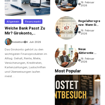
Rentenantrag?
19. Februar
2026
Regelaltersgre
Allgemein
Finanzmarkt
Nze: Wann Sie
Welche Bank Passt Zu
In Rente Gehen
19. Februar
Können
Mir? Girokonto,
2026
Gebühren Und Online-
Redaktion
4. Juli 2026
Banking Im Vergleich
Neue
Das Girokonto gehört zu den
Aktivrente:
wichtigsten Finanzprodukten im
Vorteile Und
Alltag. Gehalt, Rente, Miete,
19. Februar
Bedingungen
2026
Versicherungen, Kreditraten,
Kartenzahlungen, Lastschriften
Most Popular
und Überweisungen laufen
meist…