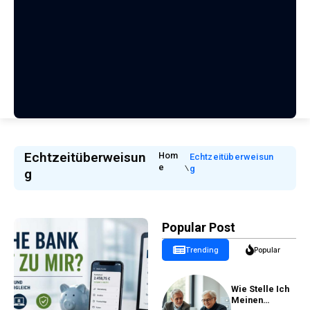
Echtzeitüberweisun
Hom
Echtzeitüberweisun
E
G
G
Popular Post
Trending
Popular
Wie Stelle Ich
Meinen