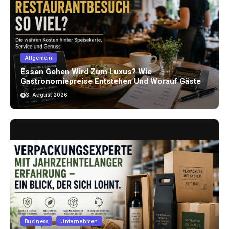
Allgemein
Essen Gehen Wird Zum Luxus? Wie
Gastronomiepreise Entstehen Und Worauf Gäste
Achten Können
3. August 2026
Business
Unternehmen