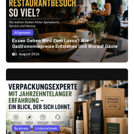
Allgemein
Essen Gehen Wird Zum Luxus? Wie
Gastronomiepreise Entstehen Und Worauf Gäste
Achten Können
3. August 2026
Business
Unternehmen