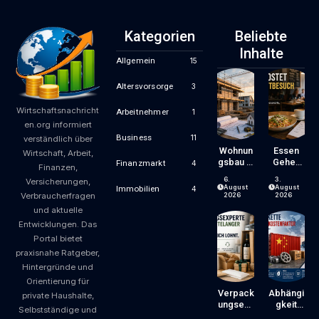
Kategorien
Beliebte
Inhalte
Allgemein
15
Altersvorsorge
3
Wirtschaftsnachricht
Arbeitnehmer
1
en.org informiert
Business
11
verständlich über
Wohnun
Essen
Wirtschaft, Arbeit,
Gsbau In
Gehen
Finanzmarkt
4
Finanzen,
Der
Wird
6.
3.
Versicherungen,
Krise:
Zum
August
August
Immobilien
4
Verbraucherfragen
Worauf
Luxus?
2026
2026
Bauherr
Wie
und aktuelle
En Und
Gastron
Entwicklungen. Das
Käufer
Omiepre
Portal bietet
Bei
Ise
praxisnahe Ratgeber,
Kosten,
Entsteh
Finanzie
En Und
Hintergründe und
Rung
Worauf
Orientierung für
Und
Gäste
Verpack
Abhängi
private Haushalte,
Zeitplan
Achten
Ungsexp
Gkeit
Selbstständige und
Achten
Können
Erte Mit
Von