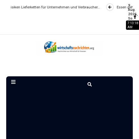
9
ieferketten für Unternehmen und Verbraucher…
Essen gehen wird zum Luxu
Aug.
2026,
So.
7:13:19
AM