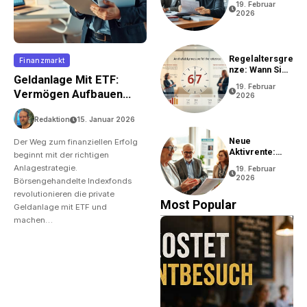
19. Februar
2026
Regelaltersgre
Finanzmarkt
Nze: Wann Sie
Geldanlage Mit ETF:
In Rente Gehen
19. Februar
Können
Vermögen Aufbauen
2026
Einfach Gemacht
Redaktion
15. Januar 2026
Neue
Der Weg zum finanziellen Erfolg
Aktivrente:
beginnt mit der richtigen
Vorteile Und
Anlagestrategie.
19. Februar
Bedingungen
2026
Börsengehandelte Indexfonds
revolutionieren die private
Most Popular
Geldanlage mit ETF und
machen…