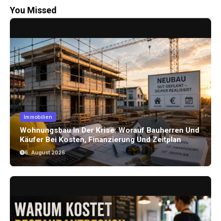
You Missed
Immobilien
Wohnungsbau In Der Krise: Worauf Bauherren Und
Käufer Bei Kosten, Finanzierung Und Zeitplan
Achten Sollten
6. August 2026