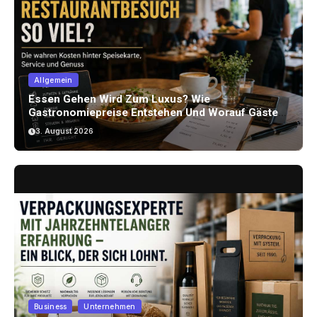
Allgemein
Essen Gehen Wird Zum Luxus? Wie
Gastronomiepreise Entstehen Und Worauf Gäste
Achten Können
3. August 2026
Business
Unternehmen