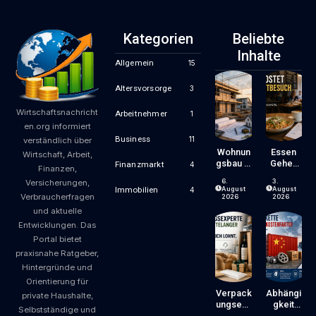
Kategorien
Beliebte
Inhalte
Allgemein
15
Altersvorsorge
3
Wirtschaftsnachricht
Arbeitnehmer
1
en.org informiert
Business
11
verständlich über
Wohnun
Essen
Wirtschaft, Arbeit,
Gsbau In
Gehen
Finanzmarkt
4
Finanzen,
Der
Wird
6.
3.
Versicherungen,
Krise:
Zum
August
August
Immobilien
4
Verbraucherfragen
Worauf
Luxus?
2026
2026
Bauherr
Wie
und aktuelle
En Und
Gastron
Entwicklungen. Das
Käufer
Omiepre
Portal bietet
Bei
Ise
praxisnahe Ratgeber,
Kosten,
Entsteh
Finanzie
En Und
Hintergründe und
Rung
Worauf
Orientierung für
Und
Gäste
Verpack
Abhängi
private Haushalte,
Zeitplan
Achten
Ungsexp
Gkeit
Selbstständige und
Achten
Können
Erte Mit
Von