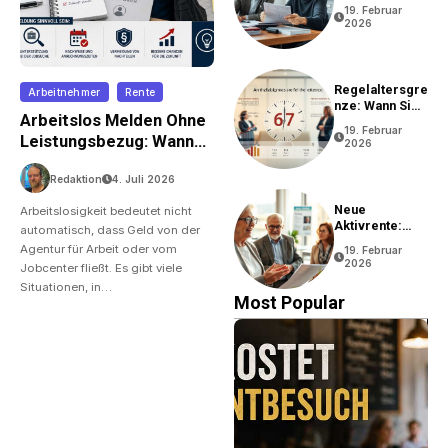
Rentenantrag?
19. Februar
2026
Regelaltersgre
Arbeitnehmer
Rente
Nze: Wann Sie
Arbeitslos Melden Ohne
In Rente Gehen
19. Februar
Können
Leistungsbezug: Wann
2026
Ist Das Sinnvoll?
Redaktion
4. Juli 2026
Neue
Arbeitslosigkeit bedeutet nicht
Aktivrente:
automatisch, dass Geld von der
Vorteile Und
Agentur für Arbeit oder vom
19. Februar
Bedingungen
2026
Jobcenter fließt. Es gibt viele
Situationen, in…
Most Popular