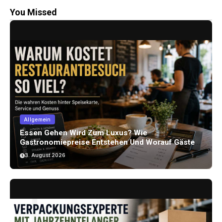
You Missed
Allgemein
Essen Gehen Wird Zum Luxus? Wie
Gastronomiepreise Entstehen Und Worauf Gäste
Achten Können
3. August 2026