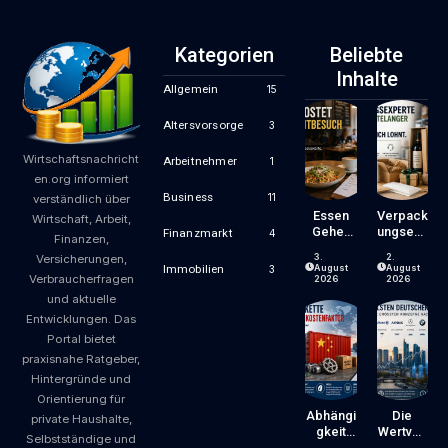
Kategorien
Beliebte
Inhalte
Allgemein
15
Altersvorsorge
3
Wirtschaftsnachricht
Arbeitnehmer
1
en.org informiert
Business
11
verständlich über
Essen
Verpack
Wirtschaft, Arbeit,
Gehen
Ungsexp
Finanzmarkt
4
Finanzen,
Wird
Erte Mit
3.
2.
Versicherungen,
Zum
Jahrzeh
August
August
Immobilien
3
Verbraucherfragen
Luxus?
Ntelang
2026
2026
Wie
Er
und aktuelle
Gastron
Erfahrun
Entwicklungen. Das
Omiepre
G – Ein
Portal bietet
Ise
Blick,
praxisnahe Ratgeber,
Entsteh
Der Sich
En Und
Lohnt
Hintergründe und
Worauf
Orientierung für
Gäste
Abhängi
Die
private Haushalte,
Achten
Gkeit
Wertvoll
Selbstständige und
Können
Von
Sten