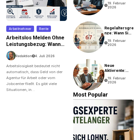
Rentenantrag?
19. Februar
2026
Regelaltersgre
Arbeitnehmer
Rente
Nze: Wann Sie
Arbeitslos Melden Ohne
In Rente Gehen
19. Februar
Können
Leistungsbezug: Wann
2026
Ist Das Sinnvoll?
Redaktion
4. Juli 2026
Neue
Arbeitslosigkeit bedeutet nicht
Aktivrente:
automatisch, dass Geld von der
Vorteile Und
Agentur für Arbeit oder vom
19. Februar
Bedingungen
2026
Jobcenter fließt. Es gibt viele
Situationen, in…
Most Popular