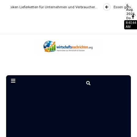
6
ieferketten für Unternehmen und Verbraucher…
Essen gehen wird zum Luxu
Aug.
2026,
Do.
8:40:45
AM