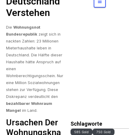
Deutschland
miepreis
Verstehen
e
entstehe
Die
Wohnungsnot
n und
Bundesrepublik
zeigt sich in
worauf
nackten Zahlen: 23 Millionen
Gäste
Mieterhaushalte leben in
achten
Deutschland. Die Hälfte dieser
können
Haushalte hätte Anspruch auf
einen
Wohnberechtigungsschein. Nur
eine Million Sozialwohnungen
stehen zur Verfügung. Diese
Diskrepanz verdeutlicht den
bezahlbarer Wohnraum
Mangel
im Land.
Ursachen Der
Schlagworte
Wohnungskna
585 Gold
750 Gold