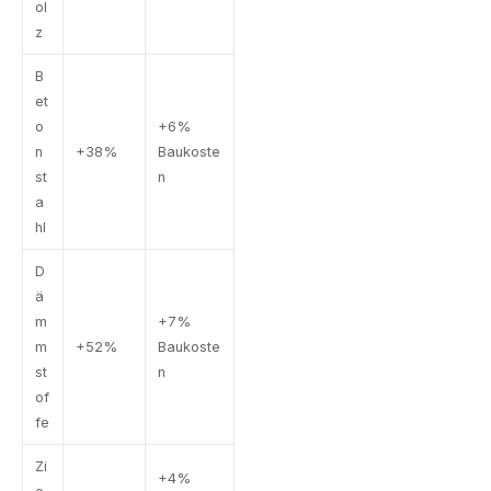
ol
z
B
et
o
+6%
n
+38%
Baukoste
st
n
a
hl
D
ä
m
+7%
m
+52%
Baukoste
st
n
of
fe
Zi
+4%