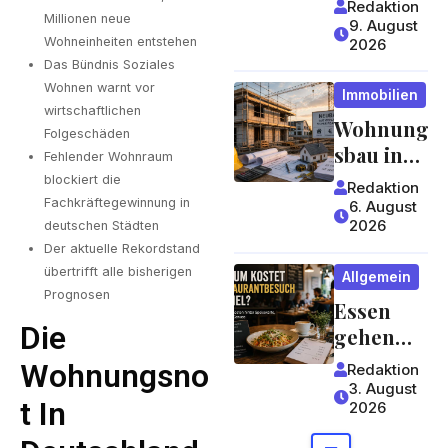
Redaktion
Millionen neue
und hoher
9. August
Wohneinheiten entstehen
2026
Fachkompe
Das Bündnis Soziales
tenz
Wohnen warnt vor
Immobilien
wirtschaftlichen
Wohnung
Folgeschäden
sbau in
Fehlender Wohnraum
der Krise:
blockiert die
Redaktion
Worauf
Fachkräftegewinnung in
6. August
2026
deutschen Städten
Bauherre
Der aktuelle Rekordstand
n und
übertrifft alle bisherigen
Allgemein
Käufer bei
Prognosen
Essen
Kosten,
Die
gehen
Finanzier
wird zum
ung und
Wohnungsno
Redaktion
Luxus?
Zeitplan
3. August
T In
2026
Wie
achten
Gastrono
sollten