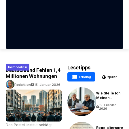
Lesetipps
Immobilien
Deutschland Fehlen 1,4
Millionen Wohnungen
Trending
Popular
Redaktion
15. Januar 2026
Wie Stelle Ich
Meinen
Rentenantrag?
19. Februar
2026
Das Pestel-Institut schlägt
Regelaltersgre