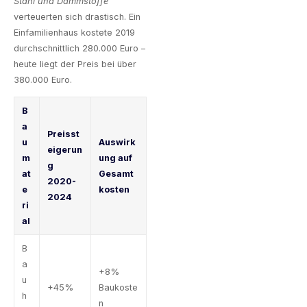
Stahl und Dämmstoffe
verteuerten sich drastisch. Ein
Einfamilienhaus kostete 2019
durchschnittlich 280.000 Euro –
heute liegt der Preis bei über
380.000 Euro.
B
a
Preisst
u
Auswirk
eigerun
m
ung auf
g
at
Gesamt
2020-
e
kosten
2024
ri
al
B
a
+8%
u
+45%
Baukoste
h
n