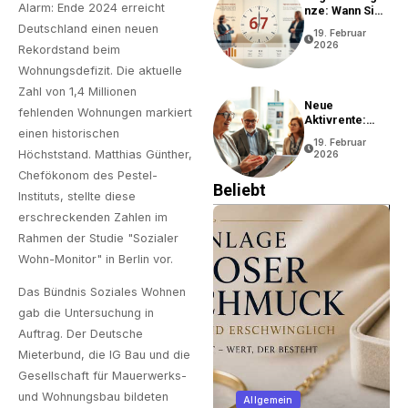
Alarm: Ende 2024 erreicht
Nze: Wann Sie
In Rente Gehen
Deutschland einen neuen
19. Februar
Können
2026
Rekordstand beim
Wohnungsdefizit. Die aktuelle
Zahl von 1,4 Millionen
Neue
fehlenden Wohnungen markiert
Aktivrente:
einen historischen
Vorteile Und
19. Februar
Bedingungen
Höchststand. Matthias Günther,
2026
Chefökonom des Pestel-
Beliebt
Instituts, stellte diese
erschreckenden Zahlen im
Rahmen der Studie "Sozialer
Wohn-Monitor" in Berlin vor.
Das Bündnis Soziales Wohnen
gab die Untersuchung in
Auftrag. Der Deutsche
Mieterbund, die IG Bau und die
Gesellschaft für Mauerwerks-
und Wohnungsbau bildeten
Allgemein
Unternehmen